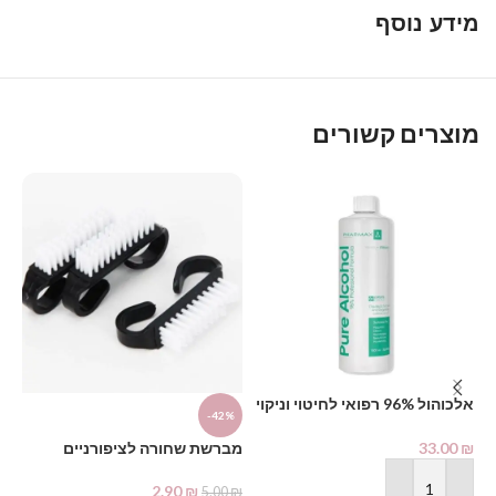
מידע נוסף
מוצרים קשורים
דו
אלכוהול 96% רפואי לחיטוי וניקוי
-42%
1000 מ"ל – PHARMAX Pure
₪
Alcohol
33.00
₪
מברשת שחורה לציפורניים
2.90
₪
5.00
₪