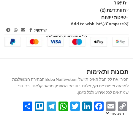
תיאור
חוות דעת (0)
שיטת יישום
Add to wishlist
Compare
שיתוף:
כל אפשרויות התשלום:
תכונות ותאימות
הכירי את לק הג'ל האיכותי של Buba Nail System הבחירה המושלמת
למראה ציפורניים נקי, אלגנטי וטבעי המעניק מראה קלאסי ורב-גוני
שמתאים לכל אירוע ולכל סגנון.
Share
Telegram
Trello
WhatsApp
Twitter
LinkedIn
Facebook
Email
Copy
Link
הצג עוד