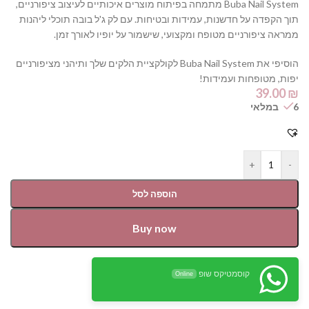
Buba Nail System מתמחה בפיתוח מוצרים איכותיים לעיצוב ציפורניים,
תוך הקפדה על חדשנות, עמידות ובטיחות. עם לק ג'ל בובה תוכלי ליהנות
ממראה ציפורניים מטופח ומקצועי, שישמור על יופיו לאורך זמן.
הוסיפי את Buba Nail System לקולקציית הלקים שלך ותיהני מציפורניים
יפות, מטופחות ועמידות!
39.00
₪
6 במלאי
+
-
הוספה לסל
Buy now
קוסמטיקס שופ
Online