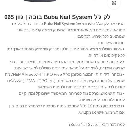
Click to enlarge
לק ג'ל Buba Nail System בובה | גוון 065
הכירי את לק הג'ל האיכותי של Buba Nail System הבחירה המושלמת
למראה ציפורניים נקי, אלגנטי וטבעי המעניק מראה קלאסי ורב-גוני
שמתאים לכל אירוע ולכל סגנון.
תכונות עיקריות:
• גימור מושלם: מציע גימור אחיד, חלק ומבריק שמחזיק מעמד לאורך זמן
ללא קילופים או דהייה.
• עמידות גבוהה: נוסחה מתקדמת המבטיחה עמידות יוצאת דופן בפני
שחיקה ושברים, לשמירה על מראה ציפורניים מושלם למשך שבועות.
• נוסחה ידידותית: המוצר מסומן כ-"T.P.O Free X" ו-"HEMA Free X", מה
שמעיד על נוסחה נקייה מרכיבים מסוימים (כמו TPO ו-HEMA) שעלולים
לגרום לרגישות, ובכך תורם לבטיחות ולנוחות השימוש.
• נוחות שימוש: מרקם נוח למריחה, המאפשר יישום קל ומדויק גם
למתחילות וגם למקצועניות.
• נפח: בקבוק בנפח 16 מ"ל המספק כמות מספקת לשימושים רבים, בין
אם לשימוש אישי או מקצועי.
למה לבחור ב-Buba Nail System?