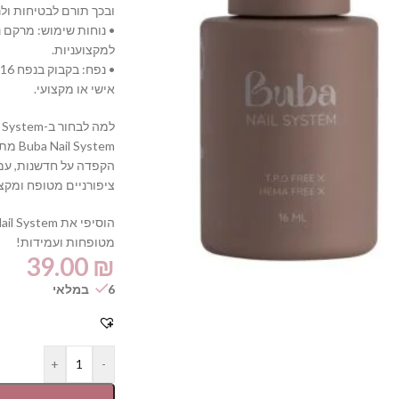
ובכך תורם לבטיחות ולנ
• נוחות שימוש: מרקם 
למקצועניות.
•
אישי או מקצועי.
למה לבחור ב-Buba Nail System?
ystem
הקפדה על חדשנות, עמי
ציפורניים מטופח ומקצוע
מטופחות ועמידות!
39.00
₪
6 במלאי
+
-