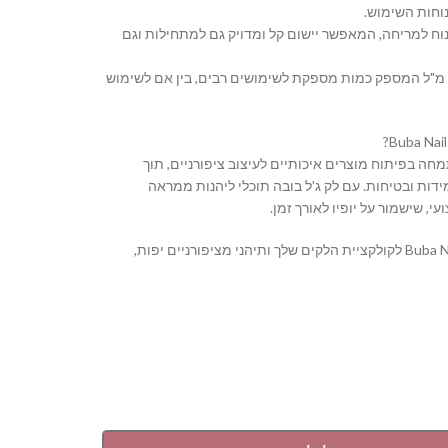
וחות השימוש.
נוח למריחה, המאפשר יישום קל ומדויק גם למתחילות וגם
 נפח: בקבוק בנפח 16 מ"ל המספק כמות מספקת לשימושים רבים, בין אם לשימוש
Buba Nail S מתמחה בפיתוח מוצרים איכותיים לעיצוב ציפורניים, תוך
דות ובטיחות. עם לק ג'ל בובה תוכלי ליהנות ממראה
י, שישמור על יופיו לאורך זמן.
הוסיפי את Buba Nail System לקולקציית הלקים שלך ותיהני מציפורניים יפות,