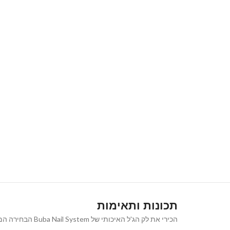
תכונות ותאימות
הכירי את לק הג'ל האיכותי של Buba Nail System הבחירה המושלמת למראה ציפורניים נקי, אלגנטי וטבעי המעניק מראה קלאסי ורב-גוני שמתאים לכל אירוע ולכל סגנון.