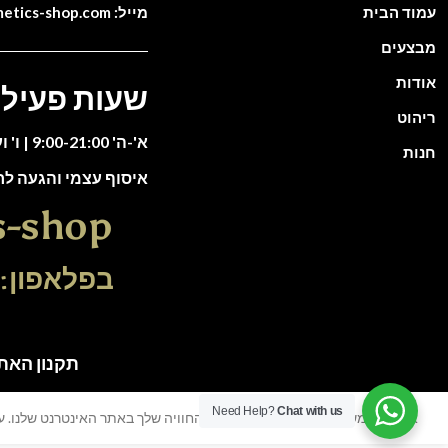
עמוד הבית
מייל: info@cosmetics-shop.com
מבצעים
אודות
שעות פעילו
ריהוט
א'-ה' 9:00-21:00 | ו' וערבי חג 9:00-13:00
חנות
איסוף עצמי והגעה ל
s-shop
בפלאפון: 51-5588135
תקנון האתר | כל הזכוי
Need Help?
Chat with us
אנו משתמשים בעוגיות כדי לשפר את החוויה שלך באתר האינטרנט שלנו. על