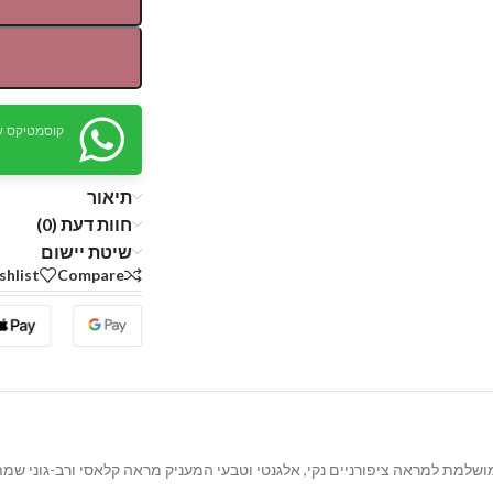
קוסמטיקס ש
תיאור
חוות דעת (0)
שיטת יישום
shlist
Compare