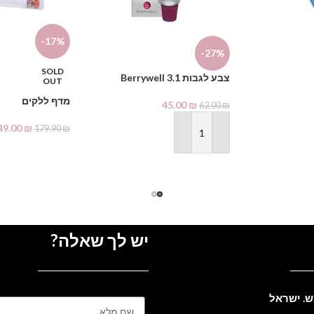
-17%
-27%
SOLD
צבע לגבות Berrywell 3.1
OUT
מדף ללקים
45.00
₪
62.00
₪
49.00
₪
179.90
₪
הוספה לסל
מידע נוסף
יש לך שאלה?