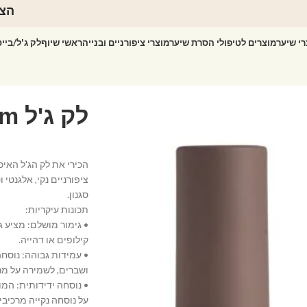
הצט
רי שיער
מוצרים לטיפולי הסרת שיער
מוצרי ציפורניים ובנייה
ראשי שיוף
לק ג'ל/ביי
ציפורניים נקי, אלגנטי
סגנון.
תכונות עיקריות:
• גימור מושלם: מציע ג
קילופים או דהייה.
• עמידות גבוהה: נוסח
ושברים, לשמירה על מר