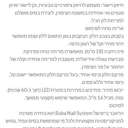
חיזוק ויישור: משמש לחיזוק ציפורניים טבעיות, וכן ליישור ואיזון
פגמים ואי-אחידות במשטח הציפורן, ליצירת בסיס מושלם
למריחת לק הג'ל.
אריזה נוחה לשימוש:
בקבוק בצבע הלק: הבקבוק בגוון התואם ללק עצמו מאפשר
זיהוי מהיר וקל של הגוון הרצוי.
פיה רחבה (18 מ"מ): מאפשרת מריחה נוחה ומדויקת.
מברשת עגולה אידיאלית: מעוצבת למריחה אחידה וקלה של
החומר על פני הציפורן.
מרקם חלק וכיסוי אחיד: בעל מרקם חלק המאפשר יישום קל,
כיסוי אחיד וללא פסים.
ייבוש מהיר: מתייבש במהירות במנורת LED (תוך כ-60 שניות).
נפח: מכיל 16 מ"ל, המאפשר שימוש מקצועי ממושך.
לסיכום:
הראבר בייס של Buba Nail System הוא בחירה מצוינת
למניקוריסטיות מקצועיות ולכל מי שמחפשת בסיס עמיד, גמיש