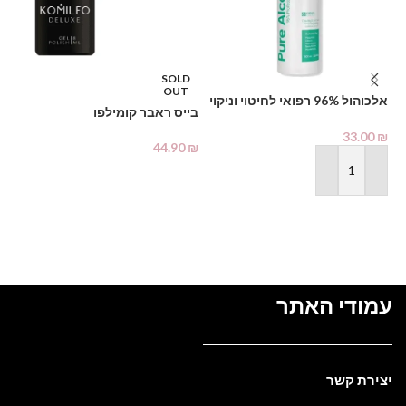
SOLD
OUT
אלכוהול 96% רפואי לחיטוי וניקוי
דו
בייס ראבר קומילפו
1000 מ"ל – PHARMAX Pure
Alcohol
₪
33.00
₪
44.90
₪
מידע נוסף
הוספה לסל
עמודי האתר
יצירת קשר