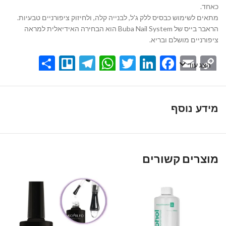
כאחד.
מתאים לשימוש כבסיס ללק ג'ל, לבנייה קלה, ולחיזוק ציפורניים טבעיות.
הראבר בייס של Buba Nail System הוא הבחירה האידיאלית למראה
ציפורניים מושלם ובריא.
Share
Telegram
Trello
WhatsApp
Twitter
LinkedIn
Facebook
Email
Copy
הצג עוד
Link
מידע נוסף
מוצרים קשורים