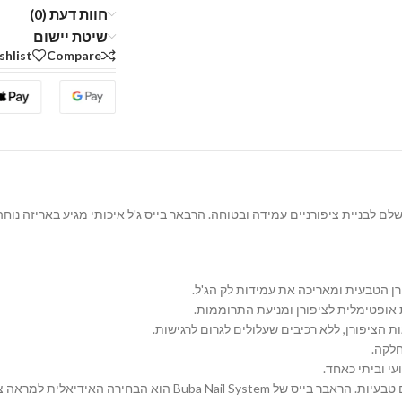
חוות דעת (0)
שיטת יישום
shlist
Compare
ן הטבעית ומאריכה את עמידות לק הג'ל.
ופטימלית לציפורן ומניעת התרוממות.
חלקה.
חירה האידיאלית למראה ציפורניים מושלם ובריא.