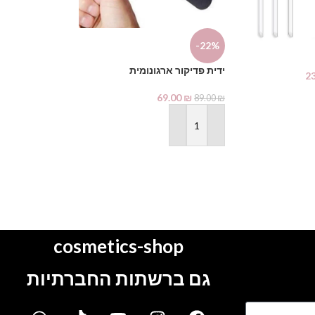
-42%
-22%
מעמד סילקון ל
ידית פדיקור ארגונומית
2
2.90
₪
5.00
₪
69.00
₪
89.00
₪
הוספה לסל
הוספה לסל
cosmetics-shop
גם ברשתות החברתיות