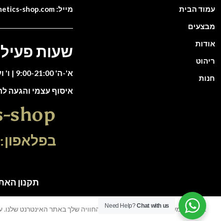
עמוד הבית
מייל: info@cosmetics-shop.com
מבצעים
אודות
שעות פעילו
ריהוט
א'-ה' 9:00-21:00 | ו' וערבי חג 9:00-13:00
חנות
איסוף עצמי והגעה ל
s-shop
בפלאפון: 51-5588135
תקנון האתר | כל הזכוי
Need Help?
Chat with us
אנו משתמשים בעוגיות כדי לשפר את החוויה שלך באתר האינטרנט שלנו. על