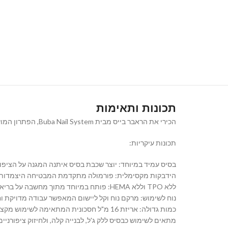
תכונות ותאימות
הכירי את הראבר בייס מבית Buba Nail System, הפתרון המושלם לבניית ציפורניים עמידה ובטוחה. הרבאר בייס ג'ל איכותי מגיע באריזה נוחה של 16 מ"ל ומבטיח היצמדות חזקה וגימור מקצועי.
תכונות עיקריות:
בסיס עמיד במיוחד: יוצר שכבת בסיס איתנה המגנה על הציפור
הידבקות מקסימלית: פורמולה מתקדמת המבטיחה היצמדות א
ללא TPO וללא HEMA: פותח במיוחד מתוך מחשבה על בריאות הציפורן, ללא רכיבים שעלולים לגרום לרגישות.
נוח לשימוש: מרקם נוח וקל ליישום המאפשר עבודה מדויקת ו
כמות גדולה: אריזת 16 מ"ל חסכונית המתאימה לשימוש מקצועי וביתי כאחד.
מתאים לשימוש כבסיס ללק ג'ל, לבנייה קלה, ולחיזוק ציפורניים טבעיות. הראבר בייס של Buba Nail System הוא הב