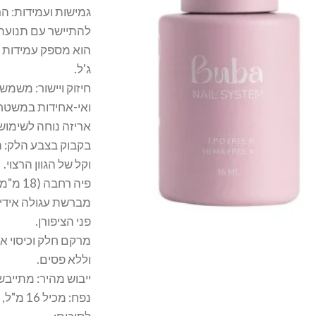
גמישות ועמידות: ה
להתיישר עם תנועת 
הוא מספק עמידות ל
ג'ל.
חיזוק ויישור: משמש ל
ואי-אחידות במשטח 
אריזה נוחה לשימוש:
בקבוק בצבע הלק: ה
וקל של הגוון הרצוי.
פיה רחבה (18 מ"מ): מאפשרת מריחה נוחה ומדויקת.
מברשת עגולה אידי
פני הציפורן.
מרקם חלק וכיסוי א
וללא פסים.
ייבוש מהיר: מתייבש במהירות ב
נפח: מכיל 16 מ"ל, המאפשר שימוש מקצועי ממושך.