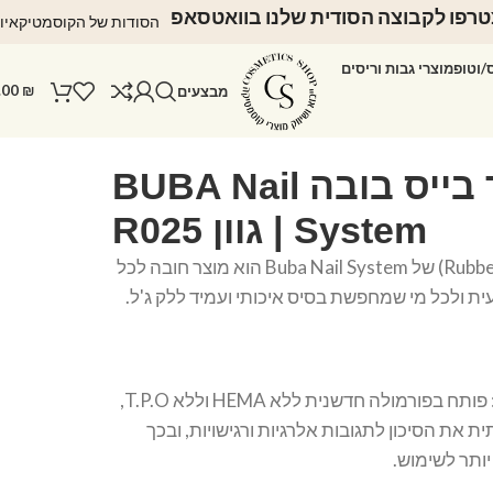
רפו לקבוצה הסודית שלנו בוואטסאפ
הסודות של הקוסמטיקאיו
ס/וטופ
מוצרי גבות וריסים
.00
₪
מבצעים
ראבר בייס בובה BUBA Nail
System | גוון R025
ראבר בייס (Rubber Base) של Buba Nail System הוא מוצר חובה לכל
ת ולכל מי שמחפשת בסיס איכותי ועמיד ללק ג'ל.
פורמולה מתקדמת: פותח בפורמולה חדשנית ללא HEMA וללא T.P.O,
את הסיכון לתגובות אלרגיות ורגישויות, ובכך
ותר לשימוש.