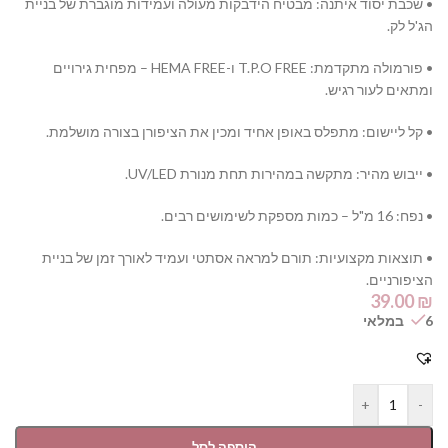
• שכבת יסוד איתנה: מבטיח הידבקות מעולה ועמידות מוגברת של בניית
הג'ל לק.
• פורמולה מתקדמת: T.P.O FREE ו-HEMA FREE – מפחית גירויים
ומתאים לעור רגיש.
• קל ליישום: מתפלס באופן אחיד ומכין את הציפורן בצורה מושלמת.
• ייבוש מהיר: מתקשה במהירות תחת מנורת UV/LED.
• נפח: 16 מ"ל – כמות מספקת לשימושים רבים.
• תוצאות מקצועיות: תורם למראה אסתטי ועמיד לאורך זמן של בניית
הציפורניים.
39.00
₪
6 במלאי
+
-
הוספה לסל