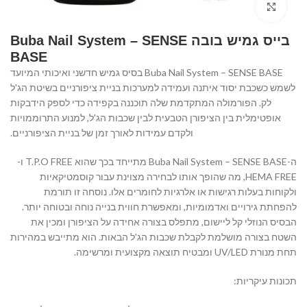
Click to enlarge
בייס גמיש בובה Buba Nail System – SENSE
BASE
Buba Nail System – SENSE BASE בסיס גמיש חדשני ואיכותי המיועד
לשמש כשכבת יסוד איתנה ועמידה למערכות בניית ציפורניים בשיטת הג'ל
לק. הפורמולה המתקדמת שלה תוכננה בקפידה כדי לספק הידבקות
אופטימלית בין הציפורן הטבעית לבין שכבות הג'ל, למנוע התרוממויות
ולקדם עמידות לאורך זמן של בניית הציפורניים.
ה-Buba Nail System – SENSE BASE מתייחד בכך שהוא T.P.O FREE ו-
HEMA FREE, מה שהופך אותו לבחירה מצוינת עבור קוסמטיקאיות
ולקוחות בעלות רגישות או אלרגיות לחומרים אלו. נוסחה זו תורמת
להפחתת גירויים ואדמומיות, ומאפשרת חווית בנייה נוחה ובטוחה יותר.
הבסיס הנוזלי קל ליישום, מתפלס בצורה אחידה על הציפורן ומכין את
השטח בצורה מושלמת לקבלת שכבות הג'ל הבאות. הוא מתייבש במהירות
תחת מנורת UV/LED ומבטיח תוצאה מקצועית ומרשימה.
תכונות עיקריות: