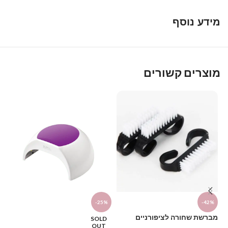
מושלם ובריא.
מידע נוסף
Share
Telegram
Trello
WhatsApp
Twitter
LinkedIn
Facebook
Email
Copy
Link
מוצרים קשורים
דו
-25%
-42%
₪
מברשת שחורה לציפורניים
SOLD
OUT