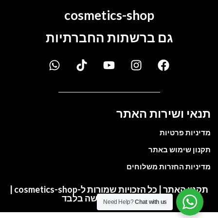
cosmetics-shop
גם ברשתות החברתיות
תנאי ושירות האתר
מדיניות פרטיות
תקנון שימוש באתר
מדיניות החזרות משלוחים
תקנון האתר | כל הזכויות שמורות ל-cosmetics-shop |
התמונות להמחשה בלבד
Need Help?
Chat with us