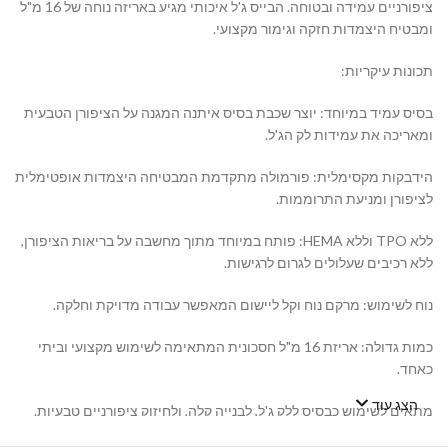
ציפורניים עמידה ובטוחה. הבייס ג'ל איכותי מגיע באריזה נוחה של 16 מ"ל
ומבטיח היצמדות חזקה וגימור מקצועי.
תכונות עיקריות:
בסיס עמיד במיוחד: יוצר שכבת בסיס איתנה המגנה על הציפורן הטבעית
ומאריכה את עמידות לק הג'ל.
הידבקות מקסימלית: פורמולה מתקדמת המבטיחה היצמדות אופטימלית
לציפורן ומניעת התרוממות.
ללא TPO וללא HEMA: פותח במיוחד מתוך מחשבה על בריאות הציפורן,
ללא רכיבים שעלולים לגרום לרגישות.
נוח לשימוש: מרקם נוח וקל ליישום המאפשר עבודה מדויקת וחלקה.
כמות גדולה: אריזת 16 מ"ל חסכונית המתאימה לשימוש מקצועי וביתי
כאחד.
הצג עוד
מתאים לשימוש כבסיס ללק ג'ל, לבנייה קלה, ולחיזוק ציפורניים טבעיות.
הבייס של Buba Nail System הוא הבחירה האידיאלית למראה ציפורניים