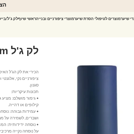
הצט
רי שיער
מוצרים לטיפולי הסרת שיער
מוצרי ציפורניים ובנייה
ראשי שיוף
לק ג'ל/ביי
ציפורניים נקי, אלגנטי
סגנון.
תכונות עיקריות:
• גימור מושלם: מציע ג
קילופים או דהייה.
• עמידות גבוהה: נוסח
ושברים, לשמירה על מר