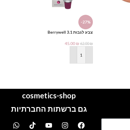
-22%
-27%
ידית פדיקור ארג
צבע לגבות Berrywell 3.1
69.00
₪
89.00
₪
45.00
₪
62.00
₪
הוספה לסל
הוספה לסל
cosmetics-shop
גם ברשתות החברתיות