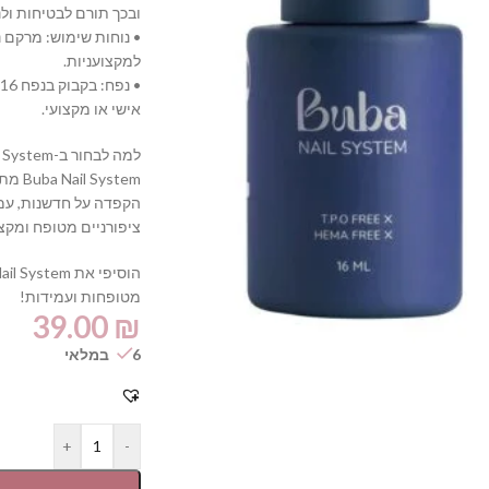
ובכך תורם לבטיחות ולנ
• נוחות שימוש: מרקם 
למקצועניות.
•
אישי או מקצועי.
למה לבחור ב-Buba Nail System?
ystem
הקפדה על חדשנות, עמי
ציפורניים מטופח ומקצוע
מטופחות ועמידות!
39.00
₪
6 במלאי
+
-