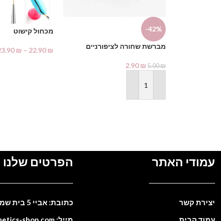
-42%
מכחול קישוט
מברשת שחורה לציפורניים
23.90
₪
–
22.90
₪
בחר אפשרויות
2.90
₪
5.00
₪
הוספה לסל
עמודי האתר
הפרטים שלנו
יצירת קשר
כתובת: אביי 5 בית שמש. ישראל
עמוד הבית
מייל: info@cosmetics-shop.com