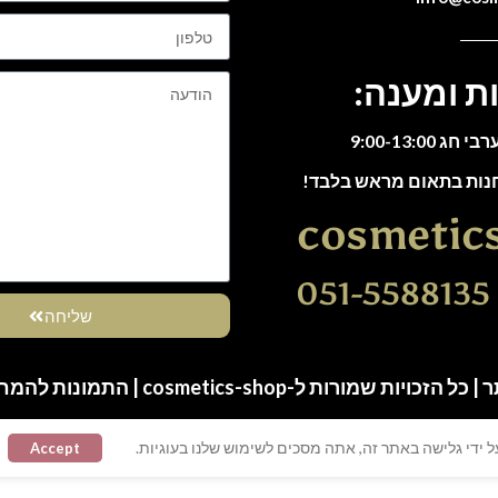
ת ומענה:
חנות בתאום מראש בלבד!
cosmetic
0
שליחה
ות שמורות ל-cosmetics-shop | התמונות להמחשה בלבד
 ידי גלישה באתר זה, אתה מסכים לשימוש שלנו בעוגיות.
Accept