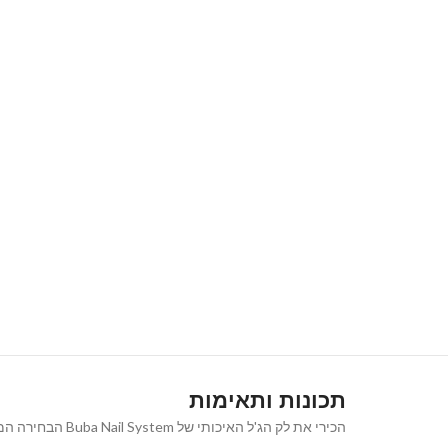
תכונות ותאימות
הכירי את לק הג'ל האיכותי של Buba Nail System הבחירה המושלמת למראה ציפורניים נקי, אלגנטי וטבעי המעניק מראה קלאסי ורב-גוני שמתאים לכל אירוע ולכל סגנון.