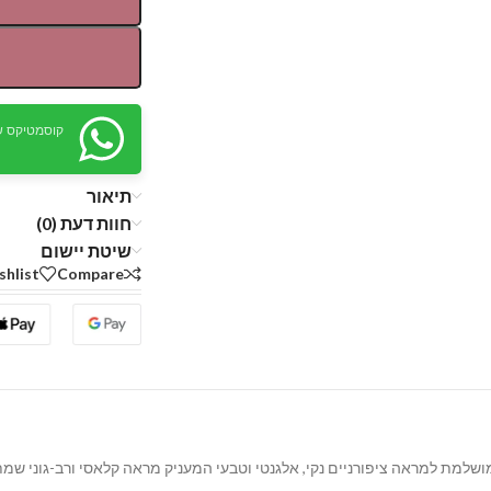
קוסמטיקס ש
תיאור
חוות דעת (0)
שיטת יישום
shlist
Compare