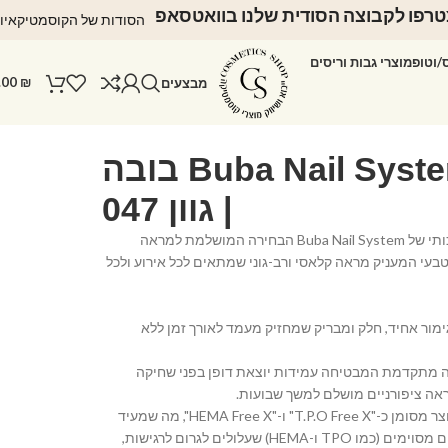
רפו לקבוצה הסודית שלנו בוואטסאפ
הסודות של הקוסמטיקאיו
ס/וטופ
מוצרי גבות וריסים
.00
₪
מבצעים
לק ג'ל Buba Nail System בובה
| גוון 047
הכירי את לק הג'ל האיכותי של Buba Nail System הבחירה המושלמת למראה
 וטבעי המעניק מראה קלאסי ורב-גוני שמתאים לכל אירוע ולכל
ימור אחיד, חלק ומבריק שמחזיק מעמד לאורך זמן ללא
ה מתקדמת המבטיחה עמידות יוצאת דופן בפני שחיקה
אה ציפורניים מושלם למשך שבועות.
• נוסחה ידידותית: המוצר מסומן כ-"T.P.O Free X" ו-"HEMA Free X", מה שמעיד
על נוסחה נקייה מרכיבים מסוימים (כמו TPO ו-HEMA) שעלולים לגרום לרגישות,