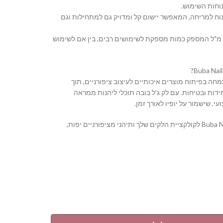
וחות השימוש.
נוח למריחה, המאפשר יישום קל ומדויק גם למתחילות וגם
 נפח: בקבוק בנפח 16 מ"ל המספק כמות מספקת לשימושים רבים, בין אם לשימוש
Buba Nail S מתמחה בפיתוח מוצרים איכותיים לעיצוב ציפורניים, תוך
דות ובטיחות. עם לק ג'ל בובה תוכלי ליהנות ממראה
י, שישמור על יופיו לאורך זמן.
הוסיפי את Buba Nail System לקולקציית הלקים שלך ותיהני מציפורניים יפות,