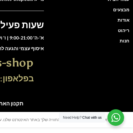
מבצעים
אודות
שעות פעילו
ריהוט
א'-ה' 9:00-21:00 | ו' וערבי חג 9:00-13:00
חנות
איסוף עצמי והגעה ל
s-shop
בפלאפון: 51-5588135
תקנון האתר | כל הזכוי
Need Help?
Chat with us
אנו משתמשים בעוגיות כדי לשפר את החוויה שלך באתר האינטרנט שלנו. על