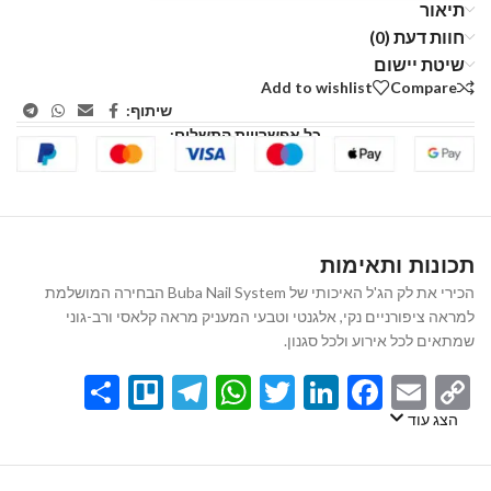
תיאור
חוות דעת (0)
שיטת יישום
Add to wishlist
Compare
שיתוף:
כל אפשרויות התשלום:
תכונות ותאימות
הכירי את לק הג'ל האיכותי של Buba Nail System הבחירה המושלמת
למראה ציפורניים נקי, אלגנטי וטבעי המעניק מראה קלאסי ורב-גוני
שמתאים לכל אירוע ולכל סגנון.
Share
Telegram
Trello
WhatsApp
Twitter
LinkedIn
Facebook
Email
Copy
Link
הצג עוד