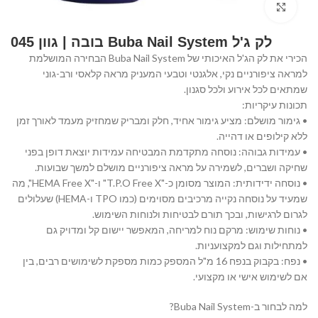
Click to enlarge
לק ג'ל Buba Nail System בובה | גוון 045
הכירי את לק הג'ל האיכותי של Buba Nail System הבחירה המושלמת
למראה ציפורניים נקי, אלגנטי וטבעי המעניק מראה קלאסי ורב-גוני
שמתאים לכל אירוע ולכל סגנון.
תכונות עיקריות:
• גימור מושלם: מציע גימור אחיד, חלק ומבריק שמחזיק מעמד לאורך זמן
ללא קילופים או דהייה.
• עמידות גבוהה: נוסחה מתקדמת המבטיחה עמידות יוצאת דופן בפני
שחיקה ושברים, לשמירה על מראה ציפורניים מושלם למשך שבועות.
• נוסחה ידידותית: המוצר מסומן כ-"T.P.O Free X" ו-"HEMA Free X", מה
שמעיד על נוסחה נקייה מרכיבים מסוימים (כמו TPO ו-HEMA) שעלולים
לגרום לרגישות, ובכך תורם לבטיחות ולנוחות השימוש.
• נוחות שימוש: מרקם נוח למריחה, המאפשר יישום קל ומדויק גם
למתחילות וגם למקצועניות.
• נפח: בקבוק בנפח 16 מ"ל המספק כמות מספקת לשימושים רבים, בין
אם לשימוש אישי או מקצועי.
למה לבחור ב-Buba Nail System?