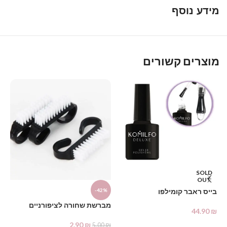
מידע נוסף
מוצרים קשורים
SOLD
OUT
דו
בייס ראבר קומילפו
-42%
₪
מברשת שחורה לציפורניים
44.90
₪
2.90
₪
מידע נוסף
5.00
₪