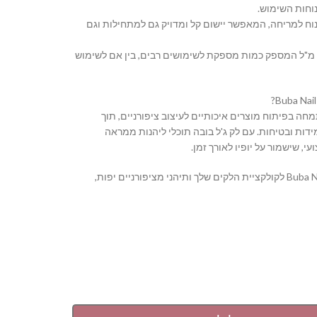
וחות השימוש.
נוח למריחה, המאפשר יישום קל ומדויק גם למתחילות וגם
 נפח: בקבוק בנפח 16 מ"ל המספק כמות מספקת לשימושים רבים, בין אם לשימוש
Buba Nail S מתמחה בפיתוח מוצרים איכותיים לעיצוב ציפורניים, תוך
דות ובטיחות. עם לק ג'ל בובה תוכלי ליהנות ממראה
י, שישמור על יופיו לאורך זמן.
הוסיפי את Buba Nail System לקולקציית הלקים שלך ותיהני מציפורניים יפות,