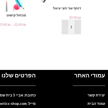
דוחף עור חצי עיגול
מכחול קישוט
29.90
₪
23.90
₪
–
22.90
₪
הוספה לסל
בחר אפשרויות
עמודי האתר
הפרטים שלנו
יצירת קשר
כתובת: אביי 5 בית שמש. ישראל
עמוד הבית
מייל: info@cosmetics-shop.com