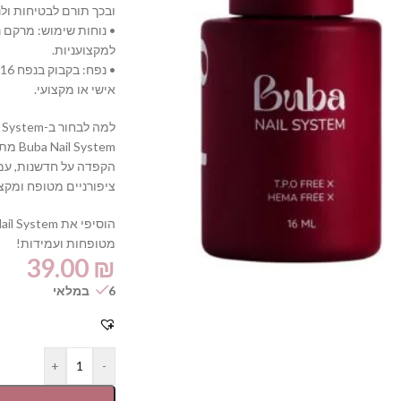
ובכך תורם לבטיחות ולנ
• נוחות שימוש: מרקם 
למקצועניות.
•
אישי או מקצועי.
למה לבחור ב-Buba Nail System?
ystem
הקפדה על חדשנות, עמי
ציפורניים מטופח ומקצוע
מטופחות ועמידות!
39.00
₪
6 במלאי
+
-