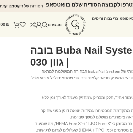
רפו לקבוצה הסודית שלנו בוואטסאפ
הסודות של הקוסמטיקאיו
ס/וטופ
מוצרי גבות וריסים
.00
₪
מבצעים
לק ג'ל Buba Nail System בובה
| גוון 030
הכירי את לק הג'ל האיכותי של Buba Nail System הבחירה המושלמת למראה
 וטבעי המעניק מראה קלאסי ורב-גוני שמתאים לכל אירוע ולכל
ימור אחיד, חלק ומבריק שמחזיק מעמד לאורך זמן ללא
ה מתקדמת המבטיחה עמידות יוצאת דופן בפני שחיקה
אה ציפורניים מושלם למשך שבועות.
• נוסחה ידידותית: המוצר מסומן כ-"T.P.O Free X" ו-"HEMA Free X", מה שמעיד
על נוסחה נקייה מרכיבים מסוימים (כמו TPO ו-HEMA) שעלולים לגרום לרגישות,