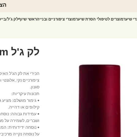
הצט
רי שיער
מוצרים לטיפולי הסרת שיער
מוצרי ציפורניים ובנייה
ראשי שיוף
לק ג'ל/ביי
ציפורניים נקי, אלגנטי
סגנון.
תכונות עיקריות:
• גימור מושלם: מציע ג
קילופים או דהייה.
• עמידות גבוהה: נוסח
ושברים, לשמירה על מר