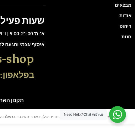
מבצעים
אודות
שעות פעילו
ריהוט
א'-ה' 9:00-21:00 | ו' וערבי חג 9:00-13:00
חנות
איסוף עצמי והגעה ל
s-shop
בפלאפון: 51-5588135
תקנון האתר | כל הזכוי
Need Help?
Chat with us
אנו משתמשים בעוגיות כדי לשפר את החוויה שלך באתר האינטרנט שלנו. על