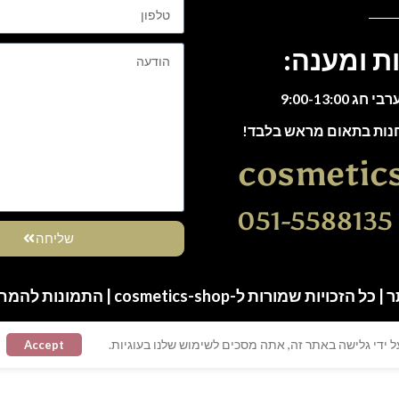
ת ומענה:
חנות בתאום מראש בלבד!
cosmetic
0
שליחה
ות שמורות ל-cosmetics-shop | התמונות להמחשה בלבד
 ידי גלישה באתר זה, אתה מסכים לשימוש שלנו בעוגיות.
Accept