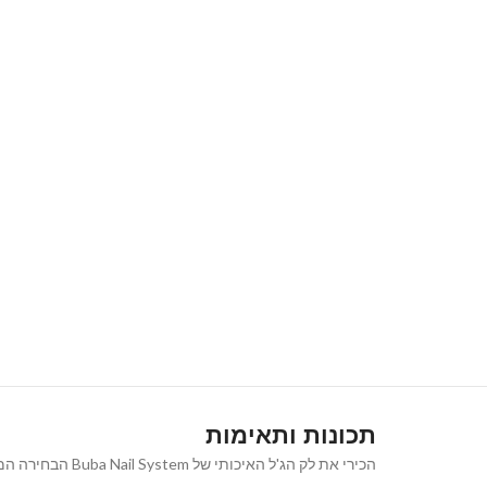
תכונות ותאימות
הכירי את לק הג'ל האיכותי של Buba Nail System הבחירה המושלמת למראה ציפורניים נקי, אלגנטי וטבעי המעניק מראה קלאסי ורב-גוני שמתאים לכל אירוע ולכל סגנון.