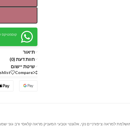
קוסמטיקס ש
תיאור
חוות דעת (0)
שיטת יישום
shlist
Compare