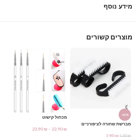
מידע נוסף
מוצרים קשורים
%
-42%
מכחול קישוט
אצ
מברשת שחורה לציפורניים
23.90
₪
–
22.90
₪
₪
2.90
₪
5.00
₪