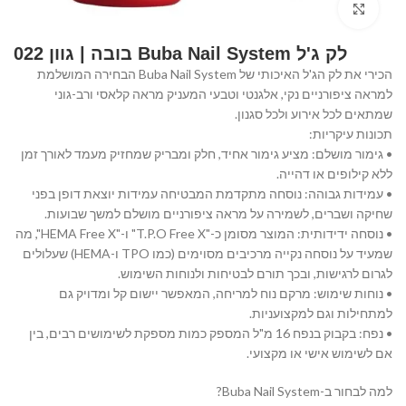
Click to enlarge
לק ג'ל Buba Nail System בובה | גוון 022
הכירי את לק הג'ל האיכותי של Buba Nail System הבחירה המושלמת
למראה ציפורניים נקי, אלגנטי וטבעי המעניק מראה קלאסי ורב-גוני
שמתאים לכל אירוע ולכל סגנון.
תכונות עיקריות:
• גימור מושלם: מציע גימור אחיד, חלק ומבריק שמחזיק מעמד לאורך זמן
ללא קילופים או דהייה.
• עמידות גבוהה: נוסחה מתקדמת המבטיחה עמידות יוצאת דופן בפני
שחיקה ושברים, לשמירה על מראה ציפורניים מושלם למשך שבועות.
• נוסחה ידידותית: המוצר מסומן כ-"T.P.O Free X" ו-"HEMA Free X", מה
שמעיד על נוסחה נקייה מרכיבים מסוימים (כמו TPO ו-HEMA) שעלולים
לגרום לרגישות, ובכך תורם לבטיחות ולנוחות השימוש.
• נוחות שימוש: מרקם נוח למריחה, המאפשר יישום קל ומדויק גם
למתחילות וגם למקצועניות.
• נפח: בקבוק בנפח 16 מ"ל המספק כמות מספקת לשימושים רבים, בין
אם לשימוש אישי או מקצועי.
למה לבחור ב-Buba Nail System?