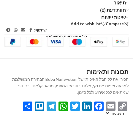
תיאור
חוות דעת (0)
שיטת יישום
Add to wishlist
Compare
שיתוף:
כל אפשרויות התשלום:
תכונות ותאימות
הכירי את לק הג'ל האיכותי של Buba Nail System הבחירה המושלמת
למראה ציפורניים נקי, אלגנטי וטבעי המעניק מראה קלאסי ורב-גוני
שמתאים לכל אירוע ולכל סגנון.
Share
Telegram
Trello
WhatsApp
Twitter
LinkedIn
Facebook
Email
Copy
Link
הצג עוד