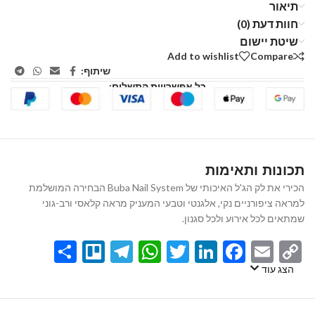
תיאור
חוות דעת (0)
שיטת יישום
Add to wishlist
Compare
שיתוף:
כל אפשרויות התשלום:
תכונות ותאימות
הכירי את לק הג'ל האיכותי של Buba Nail System הבחירה המושלמת
למראה ציפורניים נקי, אלגנטי וטבעי המעניק מראה קלאסי ורב-גוני
שמתאים לכל אירוע ולכל סגנון.
Share
Telegram
Trello
WhatsApp
Twitter
LinkedIn
Facebook
Email
Copy
Link
הצג עוד