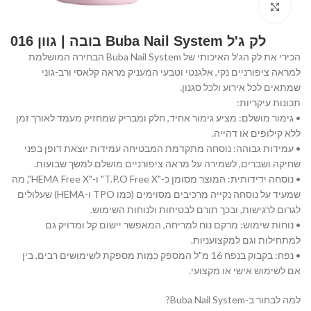
Click to enlarge
לק ג'ל Buba Nail System בובה | גוון 016
הכירי את לק הג'ל האיכותי של Buba Nail System הבחירה המושלמת
למראה ציפורניים נקי, אלגנטי וטבעי המעניק מראה קלאסי ורב-גוני
שמתאים לכל אירוע ולכל סגנון.
תכונות עיקריות:
• גימור מושלם: מציע גימור אחיד, חלק ומבריק שמחזיק מעמד לאורך זמן
ללא קילופים או דהייה.
• עמידות גבוהה: נוסחה מתקדמת המבטיחה עמידות יוצאת דופן בפני
שחיקה ושברים, לשמירה על מראה ציפורניים מושלם למשך שבועות.
• נוסחה ידידותית: המוצר מסומן כ-"T.P.O Free X" ו-"HEMA Free X", מה
שמעיד על נוסחה נקייה מרכיבים מסוימים (כמו TPO ו-HEMA) שעלולים
לגרום לרגישות, ובכך תורם לבטיחות ולנוחות השימוש.
• נוחות שימוש: מרקם נוח למריחה, המאפשר יישום קל ומדויק גם
למתחילות וגם למקצועניות.
• נפח: בקבוק בנפח 16 מ"ל המספק כמות מספקת לשימושים רבים, בין
אם לשימוש אישי או מקצועי.
למה לבחור ב-Buba Nail System?