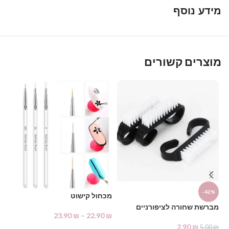
מידע נוסף
מוצרים קשורים
%
-42%
מכחול קישוט
מברשת שחורה לציפורניים
יד
23.90
₪
–
22.90
₪
2.90
₪
₪
5.00
₪