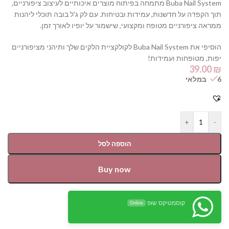
Buba Nail System מתמחה בפיתוח מוצרים איכותיים לעיצוב ציפורניים,
תוך הקפדה על חדשנות, עמידות ובטיחות. עם לק ג'ל בובה תוכלי ליהנות
ממראה ציפורניים מטופח ומקצועי, שישמור על יופיו לאורך זמן.
הוסיפי את Buba Nail System לקולקציית הלקים שלך ותיהני מציפורניים
יפות, מטופחות ועמידות!
39.00
₪
6 במלאי
+
-
הוספה לסל
Buy now
קוסמטיקס שופ
Online