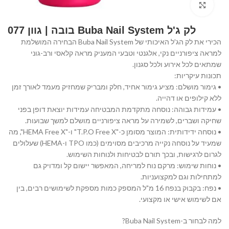
Click to enlarge
לק ג'ל Buba Nail System בובה | גוון 077
הכירי את לק הג'ל האיכותי של Buba Nail System הבחירה המושלמת
למראה ציפורניים נקי, אלגנטי וטבעי המעניק מראה קלאסי ורב-גוני
שמתאים לכל אירוע ולכל סגנון.
תכונות עיקריות:
• גימור מושלם: מציע גימור אחיד, חלק ומבריק שמחזיק מעמד לאורך זמן
ללא קילופים או דהייה.
• עמידות גבוהה: נוסחה מתקדמת המבטיחה עמידות יוצאת דופן בפני
שחיקה ושברים, לשמירה על מראה ציפורניים מושלם למשך שבועות.
• נוסחה ידידותית: המוצר מסומן כ-"T.P.O Free X" ו-"HEMA Free X", מה
שמעיד על נוסחה נקייה מרכיבים מסוימים (כמו TPO ו-HEMA) שעלולים
לגרום לרגישות, ובכך תורם לבטיחות ולנוחות השימוש.
• נוחות שימוש: מרקם נוח למריחה, המאפשר יישום קל ומדויק גם
למתחילות וגם למקצועניות.
• נפח: בקבוק בנפח 16 מ"ל המספק כמות מספקת לשימושים רבים, בין
אם לשימוש אישי או מקצועי.
למה לבחור ב-Buba Nail System?