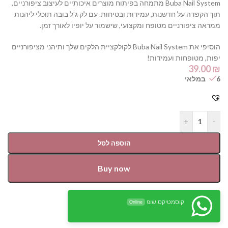
Buba Nail System מתמחה בפיתוח מוצרים איכותיים לעיצוב ציפורניים,
תוך הקפדה על חדשנות, עמידות ובטיחות. עם לק ג'ל בובה תוכלי ליהנות
ממראה ציפורניים מטופח ומקצועי, שישמור על יופיו לאורך זמן.
הוסיפי את Buba Nail System לקולקציית הלקים שלך ותיהני מציפורניים
יפות, מטופחות ועמידות!
39.00
₪
6 במלאי
+
-
הוספה לסל
Buy now
קוסמטיקס שופ
Online