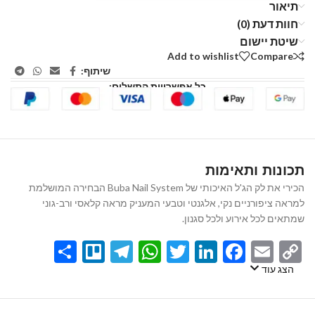
תיאור
חוות דעת (0)
שיטת יישום
Add to wishlist
Compare
שיתוף:
כל אפשרויות התשלום:
תכונות ותאימות
הכירי את לק הג'ל האיכותי של Buba Nail System הבחירה המושלמת
למראה ציפורניים נקי, אלגנטי וטבעי המעניק מראה קלאסי ורב-גוני
שמתאים לכל אירוע ולכל סגנון.
Share
Telegram
Trello
WhatsApp
Twitter
LinkedIn
Facebook
Email
Copy
Link
הצג עוד