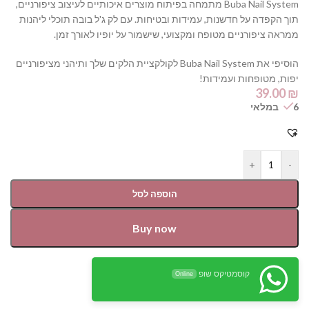
Buba Nail System מתמחה בפיתוח מוצרים איכותיים לעיצוב ציפורניים,
תוך הקפדה על חדשנות, עמידות ובטיחות. עם לק ג'ל בובה תוכלי ליהנות
ממראה ציפורניים מטופח ומקצועי, שישמור על יופיו לאורך זמן.
הוסיפי את Buba Nail System לקולקציית הלקים שלך ותיהני מציפורניים
יפות, מטופחות ועמידות!
39.00
₪
6 במלאי
+
-
הוספה לסל
Buy now
קוסמטיקס שופ
Online