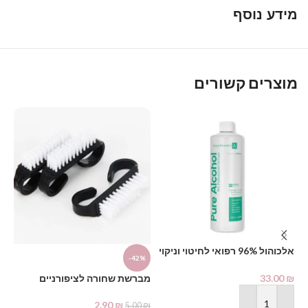
מידע נוסף
מוצרים קשורים
דו
אלכוהול 96% רפואי לחיטוי וניקוי
-42%
1000 מ"ל – PHARMAX Pure
₪
Alcohol
33.00
₪
מברשת שחורה לציפורניים
2.90
₪
5.00
₪