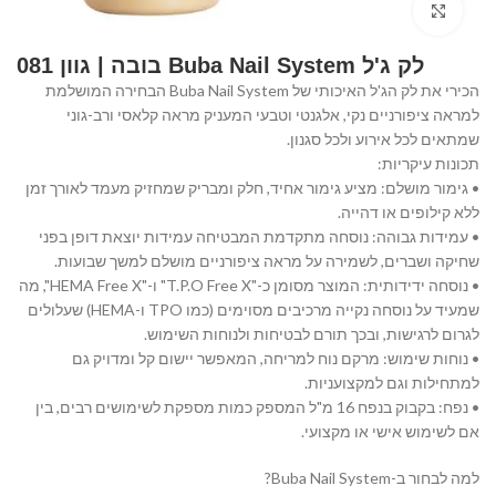
Click to enlarge
לק ג'ל Buba Nail System בובה | גוון 081
הכירי את לק הג'ל האיכותי של Buba Nail System הבחירה המושלמת
למראה ציפורניים נקי, אלגנטי וטבעי המעניק מראה קלאסי ורב-גוני
שמתאים לכל אירוע ולכל סגנון.
תכונות עיקריות:
• גימור מושלם: מציע גימור אחיד, חלק ומבריק שמחזיק מעמד לאורך זמן
ללא קילופים או דהייה.
• עמידות גבוהה: נוסחה מתקדמת המבטיחה עמידות יוצאת דופן בפני
שחיקה ושברים, לשמירה על מראה ציפורניים מושלם למשך שבועות.
• נוסחה ידידותית: המוצר מסומן כ-"T.P.O Free X" ו-"HEMA Free X", מה
שמעיד על נוסחה נקייה מרכיבים מסוימים (כמו TPO ו-HEMA) שעלולים
לגרום לרגישות, ובכך תורם לבטיחות ולנוחות השימוש.
• נוחות שימוש: מרקם נוח למריחה, המאפשר יישום קל ומדויק גם
למתחילות וגם למקצועניות.
• נפח: בקבוק בנפח 16 מ"ל המספק כמות מספקת לשימושים רבים, בין
אם לשימוש אישי או מקצועי.
למה לבחור ב-Buba Nail System?