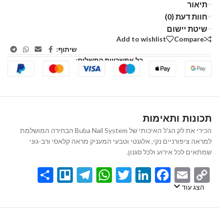
תיאור
חוות דעת (0)
שיטת יישום
Add to wishlist
Compare
שיתוף:
כל אפשרויות התשלום:
תכונות ותאימות
הכירי את לק הג'ל האיכותי של Buba Nail System הבחירה המושלמת
למראה ציפורניים נקי, אלגנטי וטבעי המעניק מראה קלאסי ורב-גוני
שמתאים לכל אירוע ולכל סגנון.
Share
Telegram
Trello
WhatsApp
Twitter
LinkedIn
Facebook
Email
Copy
Link
הצג עוד