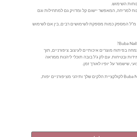
וחות השימוש.
נוח למריחה, המאפשר יישום קל ומדויק גם למתחילות וגם
 נפח: בקבוק בנפח 16 מ"ל המספק כמות מספקת לשימושים רבים, בין אם לשימוש
Buba Nail S מתמחה בפיתוח מוצרים איכותיים לעיצוב ציפורניים, תוך
דות ובטיחות. עם לק ג'ל בובה תוכלי ליהנות ממראה
י, שישמור על יופיו לאורך זמן.
הוסיפי את Buba Nail System לקולקציית הלקים שלך ותיהני מציפורניים יפות,