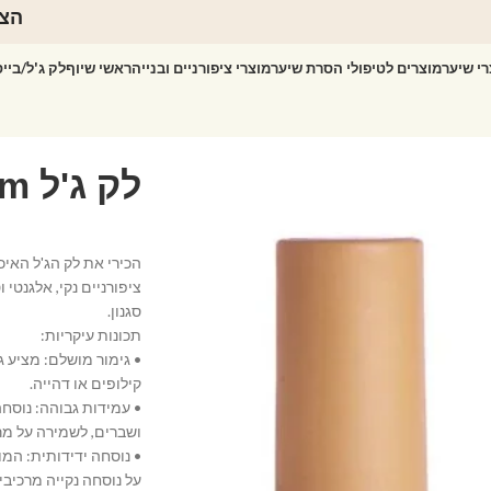
הצט
רי שיער
מוצרים לטיפולי הסרת שיער
מוצרי ציפורניים ובנייה
ראשי שיוף
לק ג'ל/ביי
ציפורניים נקי, אלגנטי
סגנון.
תכונות עיקריות:
• גימור מושלם: מציע ג
קילופים או דהייה.
• עמידות גבוהה: נוסח
ושברים, לשמירה על מר