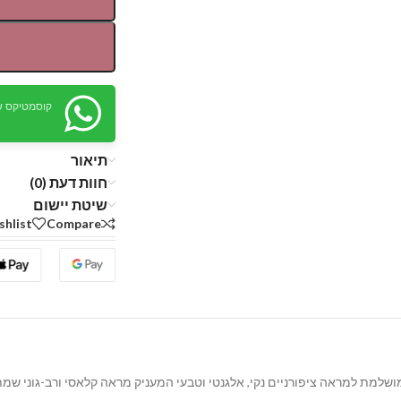
קוסמטיקס ש
תיאור
חוות דעת (0)
שיטת יישום
shlist
Compare