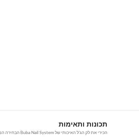
תכונות ותאימות
הכירי את לק הג'ל האיכותי של Buba Nail System הבחירה המושלמת למראה ציפורניים נקי, אלגנטי וטבעי המעניק מראה קלאסי ורב-גוני שמתאים לכל אירוע ולכל סגנון.