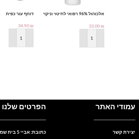
אלכוהול 96% רפואי לחיטוי וניקוי
דוחף עור כפית
1000 מ"ל – PHARMAX Pure
Alcohol
34.90
₪
33.00
₪
הוספה לסל
הוספה לסל
עמודי האתר
הפרטים שלנו
יצירת קשר
כתובת: אביי 5 בית שמש. ישראל