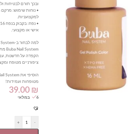
ובכך תורם לבטיחות ולנ
• נוחות שימוש: מרקם 
למקצועניות.
•
אישי או מקצועי.
למה לבחור ב-Buba Nail System?
ystem
הקפדה על חדשנות, עמי
ציפורניים מטופח ומקצוע
מטופחות ועמידות!
39.00
₪
6 במלאי
+
-