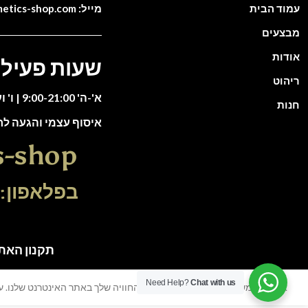
עמוד הבית
מייל: info@cosmetics-shop.com
מבצעים
אודות
שעות פעילו
ריהוט
א'-ה' 9:00-21:00 | ו' וערבי חג 9:00-13:00
חנות
איסוף עצמי והגעה ל
s-shop
בפלאפון: 51-5588135
תקנון האתר | כל הזכוי
Need Help?
Chat with us
אנו משתמשים בעוגיות כדי לשפר את החוויה שלך באתר האינטרנט שלנו. על