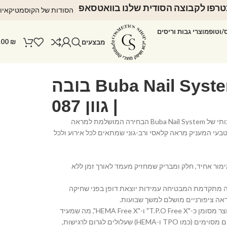
רפו לקבוצה הסודית שלנו בוואטסאפ
הסודות של הקוסמטיקאיו
ס/וטופ
מוצרי גבות וריסים
.00
₪
מבצעים
לק ג'ל Buba Nail System בובה
| גוון 087
הכירי את לק הג'ל האיכותי של Buba Nail System הבחירה המושלמת למראה
 וטבעי המעניק מראה קלאסי ורב-גוני שמתאים לכל אירוע ולכל
ימור אחיד, חלק ומבריק שמחזיק מעמד לאורך זמן ללא
ה מתקדמת המבטיחה עמידות יוצאת דופן בפני שחיקה
אה ציפורניים מושלם למשך שבועות.
• נוסחה ידידותית: המוצר מסומן כ-"T.P.O Free X" ו-"HEMA Free X", מה שמעיד
על נוסחה נקייה מרכיבים מסוימים (כמו TPO ו-HEMA) שעלולים לגרום לרגישות,