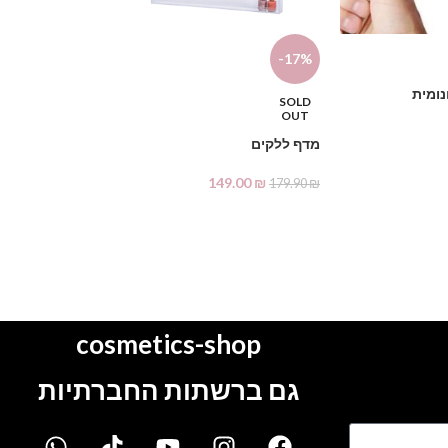
-23%
-17%
נומית
SOLD
Nail Creativity
OUT
59.00
₪
77.00
₪
מדף ללקים
הוספה לסל
149.00
₪
179.90
₪
מידע נוסף
cosmetics-shop
גם ברשתות החברתיות