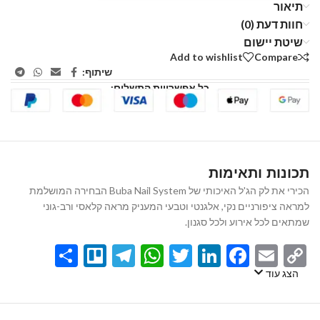
תיאור
חוות דעת (0)
שיטת יישום
Add to wishlist
Compare
שיתוף:
כל אפשרויות התשלום:
תכונות ותאימות
הכירי את לק הג'ל האיכותי של Buba Nail System הבחירה המושלמת
למראה ציפורניים נקי, אלגנטי וטבעי המעניק מראה קלאסי ורב-גוני
שמתאים לכל אירוע ולכל סגנון.
Share
Telegram
Trello
WhatsApp
Twitter
LinkedIn
Facebook
Email
Copy
Link
הצג עוד