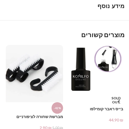
מידע נוסף
מוצרים קשורים
SOLD
OUT
בייס ראבר קומילפו
%
-42%
מברשת שחורה לציפורניים
D
44.90
₪
2.90
₪
מנ
מידע נוסף
5.00
₪