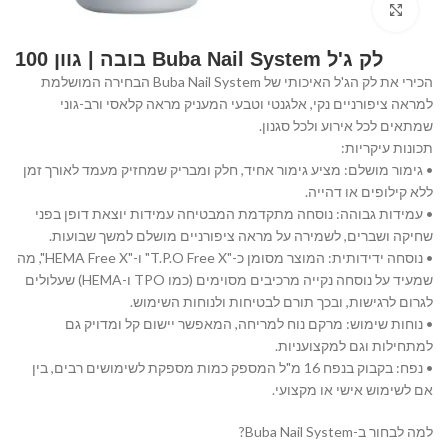
Click to enlarge
לק ג'ל Buba Nail System בובה | גוון 100
הכירי את לק הג'ל האיכותי של Buba Nail System הבחירה המושלמת
למראה ציפורניים נקי, אלגנטי וטבעי המעניק מראה קלאסי ורב-גוני
שמתאים לכל אירוע ולכל סגנון.
תכונות עיקריות:
• גימור מושלם: מציע גימור אחיד, חלק ומבריק שמחזיק מעמד לאורך זמן
ללא קילופים או דהייה.
• עמידות גבוהה: נוסחה מתקדמת המבטיחה עמידות יוצאת דופן בפני
שחיקה ושברים, לשמירה על מראה ציפורניים מושלם למשך שבועות.
• נוסחה ידידותית: המוצר מסומן כ-"T.P.O Free X" ו-"HEMA Free X", מה
שמעיד על נוסחה נקייה מרכיבים מסוימים (כמו TPO ו-HEMA) שעלולים
לגרום לרגישות, ובכך תורם לבטיחות ולנוחות השימוש.
• נוחות שימוש: מרקם נוח למריחה, המאפשר יישום קל ומדויק גם
למתחילות וגם למקצועניות.
• נפח: בקבוק בנפח 16 מ"ל המספק כמות מספקת לשימושים רבים, בין
אם לשימוש אישי או מקצועי.
למה לבחור ב-Buba Nail System?