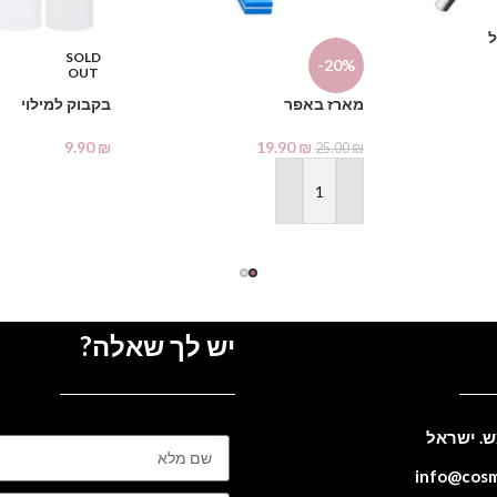
ל
SOLD
-20%
OUT
מארז באפר
בקבוק למילוי
9.90
₪
19.90
₪
25.00
₪
מידע נוסף
הוספה לסל
יש לך שאלה?