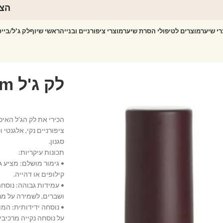
הצט
רי שיער
מוצרים לטיפולי הסרת שיער
מוצרי ציפורניים ובנייה
ראשי שיוף
לק ג'ל/ביי
ציפורניים נקי, אלגנטי
סגנון.
תכונות עיקריות:
• גימור מושלם: מציע ג
קילופים או דהייה.
• עמידות גבוהה: נוסח
ושברים, לשמירה על מר