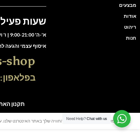
מבצעים
אודות
שעות פעילו
ריהוט
א'-ה' 9:00-21:00 | ו' וערבי חג 9:00-13:00
חנות
איסוף עצמי והגעה ל
s-shop
בפלאפון: 51-5588135
תקנון האתר | כל הזכוי
Need Help?
Chat with us
אנו משתמשים בעוגיות כדי לשפר את החוויה שלך באתר האינטרנט שלנו. על