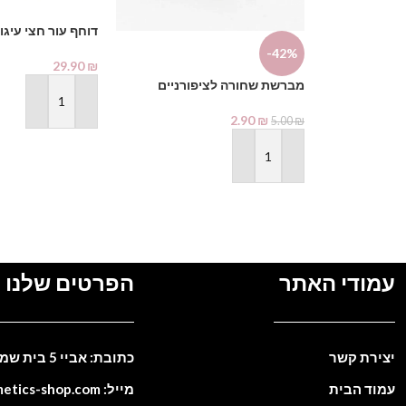
דוחף עור חצי עיגו
-42%
29.90
₪
מברשת שחורה לציפורניים
הוספה לסל
2.90
₪
5.00
₪
הוספה לסל
עמודי האתר
הפרטים שלנו
יצירת קשר
כתובת: אביי 5 בית שמש. ישראל
עמוד הבית
מייל: info@cosmetics-shop.com