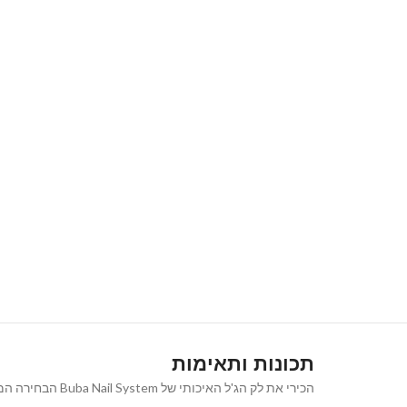
תכונות ותאימות
הכירי את לק הג'ל האיכותי של Buba Nail System הבחירה המושלמת למראה ציפורניים נקי, אלגנטי וטבעי המעניק מראה קלאסי ורב-גוני שמתאים לכל אירוע ולכל סגנון.