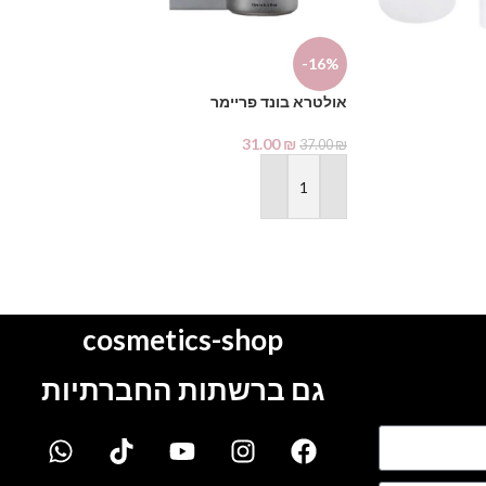
-14%
-16%
אולטרא בונד פריימר
Creativity
31.00
₪
1.00
₪
37.00
₪
129.00
₪
הוספה לסל
הוספה לסל
cosmetics-shop
גם ברשתות החברתיות