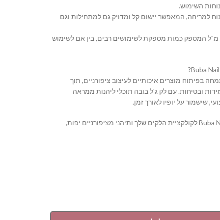
וחות השימוש.
נוח למריחה, המאפשר יישום קל ומדויק גם למתחילות וגם
 נפח: בקבוק בנפח 16 מ"ל המספק כמות מספקת לשימושים רבים, בין אם לשימוש
Buba Nail S מתמחה בפיתוח מוצרים איכותיים לעיצוב ציפורניים, תוך
דות ובטיחות. עם לק ג'ל בובה תוכלי ליהנות ממראה
י, שישמור על יופיו לאורך זמן.
הוסיפי את Buba Nail System לקולקציית הלקים שלך ותיהני מציפורניים יפות,