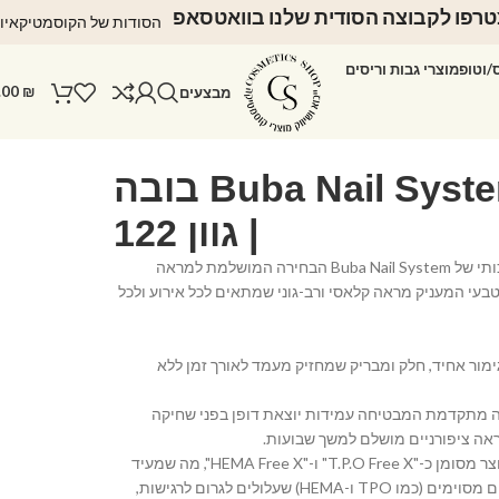
רפו לקבוצה הסודית שלנו בוואטסאפ
הסודות של הקוסמטיקאיו
ס/וטופ
מוצרי גבות וריסים
.00
₪
מבצעים
לק ג'ל Buba Nail System בובה
| גוון 122
הכירי את לק הג'ל האיכותי של Buba Nail System הבחירה המושלמת למראה
 וטבעי המעניק מראה קלאסי ורב-גוני שמתאים לכל אירוע ולכל
ימור אחיד, חלק ומבריק שמחזיק מעמד לאורך זמן ללא
ה מתקדמת המבטיחה עמידות יוצאת דופן בפני שחיקה
אה ציפורניים מושלם למשך שבועות.
• נוסחה ידידותית: המוצר מסומן כ-"T.P.O Free X" ו-"HEMA Free X", מה שמעיד
על נוסחה נקייה מרכיבים מסוימים (כמו TPO ו-HEMA) שעלולים לגרום לרגישות,