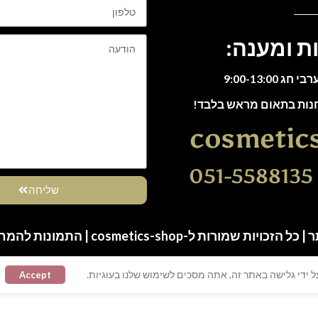
ת ומענה:
חנות בתאום מראש בלבד!
cosmetic
0
שליחה
ות שמורות ל-cosmetics-shop | התמונות להמחשה בלבד
 ידי גלישה באתר זה, אתה מסכים לשימוש שלנו בעוגיות.
Accept