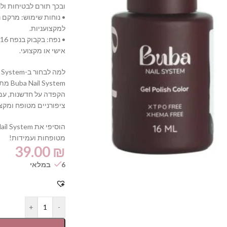
ובכך תורם לבטיחות ולנ
• נוחות שימוש: מרקם 
למקצועניות.
•
אישי או מקצועי.
למה לבחור ב-Buba Nail System?
ystem
הקפדה על חדשנות, עמי
ציפורניים מטופח ומקצוע
מטופחות ועמידות!
39.00
₪
6 במלאי
+
-