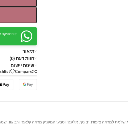
קוסמטיקס ש
תיאור
חוות דעת (0)
שיטת יישום
shlist
Compare