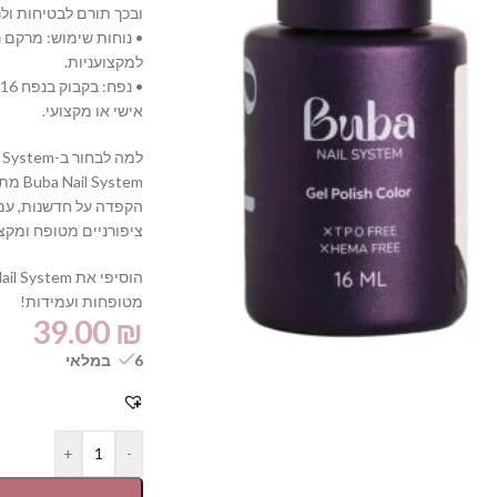
ובכך תורם לבטיחות ולנ
• נוחות שימוש: מרקם 
למקצועניות.
•
אישי או מקצועי.
למה לבחור ב-Buba Nail System?
ystem
הקפדה על חדשנות, עמי
ציפורניים מטופח ומקצוע
מטופחות ועמידות!
39.00
₪
6 במלאי
+
-