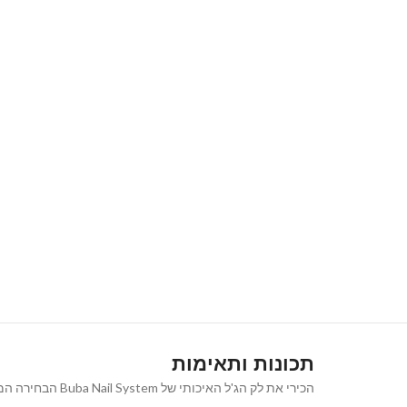
תכונות ותאימות
הכירי את לק הג'ל האיכותי של Buba Nail System הבחירה המושלמת למראה ציפורניים נקי, אלגנטי וטבעי המעניק מראה קלאסי ורב-גוני שמתאים לכל אירוע ולכל סגנון.