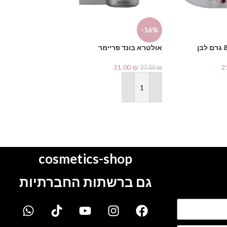
-14%
-16%
אולטרא בונד פריימר
Creativity
31.00
₪
2
1.00
₪
37.00
₪
129.00
₪
הוספה לסל
הוספה לסל
cosmetics-shop
גם ברשתות החברתיות