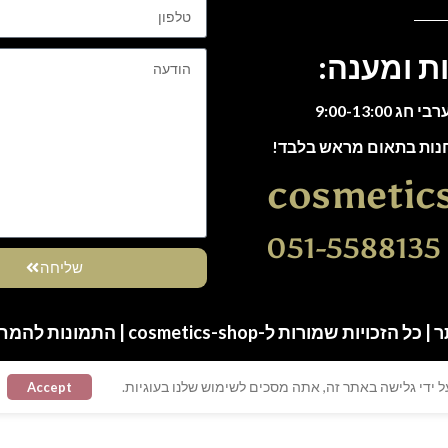
ת ומענה:
חנות בתאום מראש בלבד!
cosmetic
0
שליחה
ות שמורות ל-cosmetics-shop | התמונות להמחשה בלבד
 ידי גלישה באתר זה, אתה מסכים לשימוש שלנו בעוגיות.
Accept