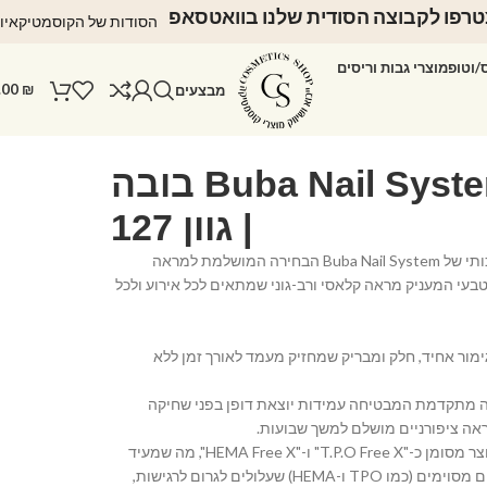
רפו לקבוצה הסודית שלנו בוואטסאפ
הסודות של הקוסמטיקאיו
ס/וטופ
מוצרי גבות וריסים
.00
₪
מבצעים
לק ג'ל Buba Nail System בובה
| גוון 127
הכירי את לק הג'ל האיכותי של Buba Nail System הבחירה המושלמת למראה
 וטבעי המעניק מראה קלאסי ורב-גוני שמתאים לכל אירוע ולכל
ימור אחיד, חלק ומבריק שמחזיק מעמד לאורך זמן ללא
ה מתקדמת המבטיחה עמידות יוצאת דופן בפני שחיקה
אה ציפורניים מושלם למשך שבועות.
• נוסחה ידידותית: המוצר מסומן כ-"T.P.O Free X" ו-"HEMA Free X", מה שמעיד
על נוסחה נקייה מרכיבים מסוימים (כמו TPO ו-HEMA) שעלולים לגרום לרגישות,