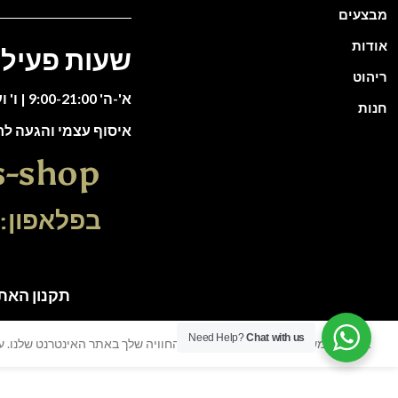
מבצעים
אודות
שעות פעילו
ריהוט
א'-ה' 9:00-21:00 | ו' וערבי חג 9:00-13:00
חנות
איסוף עצמי והגעה ל
s-shop
בפלאפון: 51-5588135
תקנון האתר | כל הזכוי
Need Help?
Chat with us
אנו משתמשים בעוגיות כדי לשפר את החוויה שלך באתר האינטרנט שלנו. על