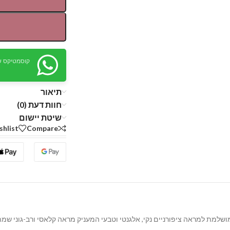
קוסמטיקס ש
תיאור
חוות דעת (0)
שיטת יישום
shlist
Compare