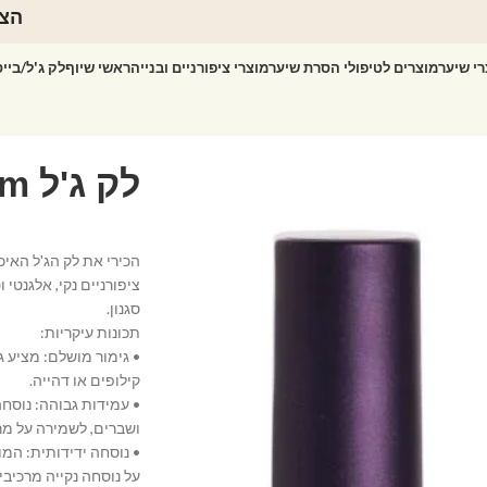
הצט
רי שיער
מוצרים לטיפולי הסרת שיער
מוצרי ציפורניים ובנייה
ראשי שיוף
לק ג'ל/ביי
ציפורניים נקי, אלגנטי
סגנון.
תכונות עיקריות:
• גימור מושלם: מציע ג
קילופים או דהייה.
• עמידות גבוהה: נוסח
ושברים, לשמירה על מר