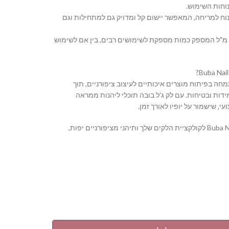
וחות השימוש.
נוח למריחה, המאפשר יישום קל ומדויק גם למתחילות וגם
 נפח: בקבוק בנפח 16 מ"ל המספק כמות מספקת לשימושים רבים, בין אם לשימוש
Buba Nail S מתמחה בפיתוח מוצרים איכותיים לעיצוב ציפורניים, תוך
דות ובטיחות. עם לק ג'ל בובה תוכלי ליהנות ממראה
י, שישמור על יופיו לאורך זמן.
הוסיפי את Buba Nail System לקולקציית הלקים שלך ותיהני מציפורניים יפות,