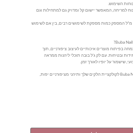
וחות השימוש.
נוח למריחה, המאפשר יישום קל ומדויק גם למתחילות וגם
 נפח: בקבוק בנפח 16 מ"ל המספק כמות מספקת לשימושים רבים, בין אם לשימוש
Buba Nail S מתמחה בפיתוח מוצרים איכותיים לעיצוב ציפורניים, תוך
דות ובטיחות. עם לק ג'ל בובה תוכלי ליהנות ממראה
י, שישמור על יופיו לאורך זמן.
הוסיפי את Buba Nail System לקולקציית הלקים שלך ותיהני מציפורניים יפות,