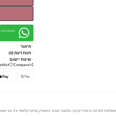
קוסמטיקס ש
תיאור
חוות דעת (0)
שיטת יישום
shlist
Compare