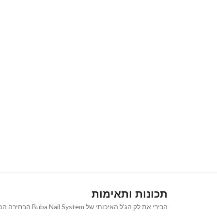
תכונות ותאימות
הכירי את לק הג'ל האיכותי של Buba Nail System הבחירה המושלמת למראה ציפורניים נקי, אלגנטי וטבעי המעניק מראה קלאסי ורב-גוני שמתאים לכל אירוע ולכל סגנון.