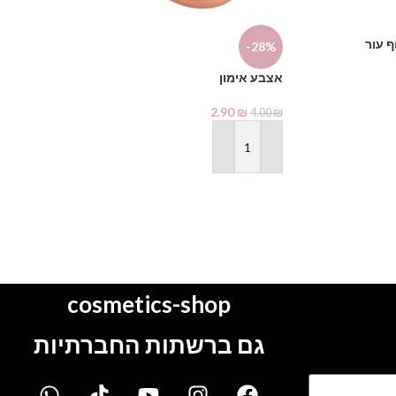
ף עור
-28%
-16%
אצבע אימון
אולטרא בונד פר
2.90
₪
4.00
₪
31.00
₪
37.00
₪
הוספה לסל
הוספה לסל
cosmetics-shop
גם ברשתות החברתיות