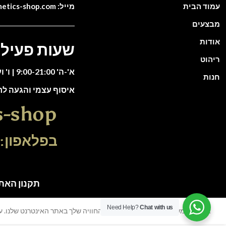
עמוד הבית
מייל: info@cosmetics-shop.com
מבצעים
אודות
שעות פעילו
ריהוט
א'-ה' 9:00-21:00 | ו' וערבי חג 9:00-13:00
חנות
איסוף עצמי והגעה ל
s-shop
בפלאפון: 51-5588135
תקנון האתר | כל הזכוי
Need Help?
Chat with us
אנו משתמשים בעוגיות כדי לשפר את החוויה שלך באתר האינטרנט שלנו. על