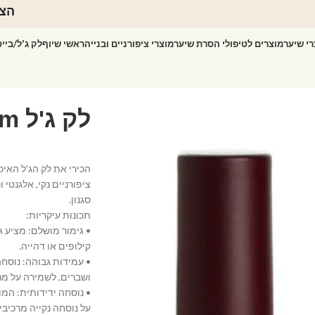
הצט
רי שיער
מוצרים לטיפולי הסרת שיער
מוצרי ציפורניים ובנייה
ראשי שיוף
לק ג'ל/ביי
ציפורניים נקי, אלגנטי
סגנון.
תכונות עיקריות:
• גימור מושלם: מציע ג
קילופים או דהייה.
• עמידות גבוהה: נוסח
ושברים, לשמירה על מר