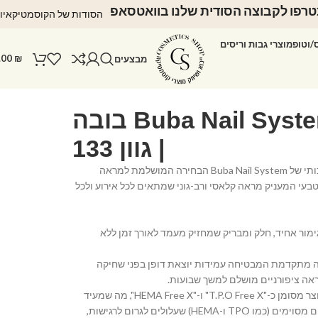
רפו לקבוצה הסודית שלנו בוואטסאפ
הסודות של הקוסמטיקאיו
ס/וטופ
מוצרי גבות וריסים
.00
₪
מבצעים
לק ג'ל Buba Nail System בובה
| גוון 133
הכירי את לק הג'ל האיכותי של Buba Nail System הבחירה המושלמת למראה
 וטבעי המעניק מראה קלאסי ורב-גוני שמתאים לכל אירוע ולכל
ימור אחיד, חלק ומבריק שמחזיק מעמד לאורך זמן ללא
ה מתקדמת המבטיחה עמידות יוצאת דופן בפני שחיקה
אה ציפורניים מושלם למשך שבועות.
• נוסחה ידידותית: המוצר מסומן כ-"T.P.O Free X" ו-"HEMA Free X", מה שמעיד
על נוסחה נקייה מרכיבים מסוימים (כמו TPO ו-HEMA) שעלולים לגרום לרגישות,