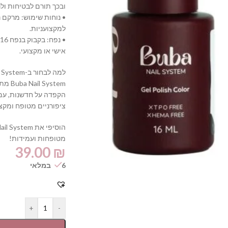
ובכך תורם לבטיחות ולנ
• נוחות שימוש: מרקם 
למקצועניות.
•
אישי או מקצועי.
למה לבחור ב-Buba Nail System?
ystem
הקפדה על חדשנות, עמי
ציפורניים מטופח ומקצוע
מטופחות ועמידות!
39.00
₪
6 במלאי
+
-