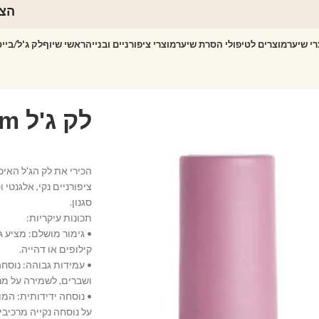
הצט
רי שיער
מוצרים לטיפולי הסרת שיער
מוצרי ציפורניים ובנייה
ראשי שיוף
לק ג'ל/ביי
ציפורניים נקי, אלגנטי
סגנון.
תכונות עיקריות:
• גימור מושלם: מציע ג
קילופים או דהייה.
• עמידות גבוהה: נוסח
ושברים, לשמירה על מר