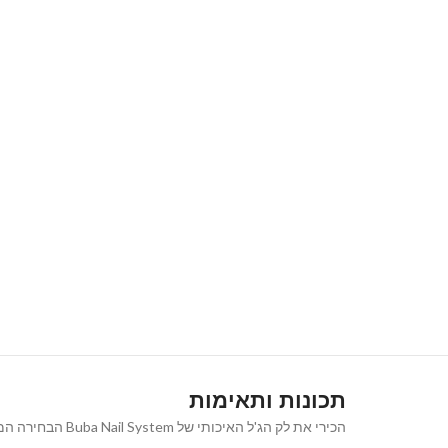
תכונות ותאימות
הכירי את לק הג'ל האיכותי של Buba Nail System הבחירה המושלמת למראה ציפורניים נקי, אלגנטי וטבעי המעניק מראה קלאסי ורב-גוני שמתאים לכל אירוע ולכל סגנון.