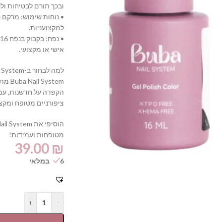
ובכך תורם לבטיחות ולנ
• נוחות שימוש: מרקם 
למקצועניות.
•
אישי או מקצועי.
למה לבחור ב-Buba Nail System?
ystem
הקפדה על חדשנות, עמי
ציפורניים מטופח ומקצוע
מטופחות ועמידות!
39.00
₪
6 במלאי
+
-