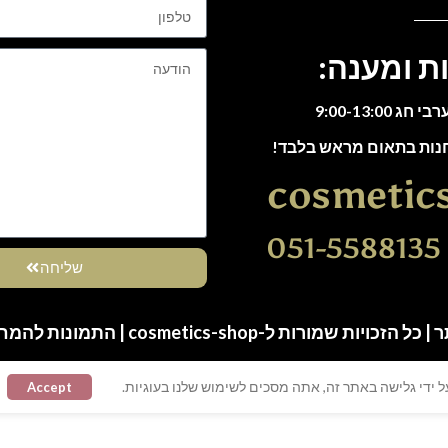
ת ומענה:
חנות בתאום מראש בלבד!
cosmetic
0
שליחה
ות שמורות ל-cosmetics-shop | התמונות להמחשה בלבד
 ידי גלישה באתר זה, אתה מסכים לשימוש שלנו בעוגיות.
Accept