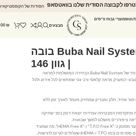
רפו לקבוצה הסודית שלנו בוואטסאפ
הסודות של הקוסמטיקאיו
ס/וטופ
מוצרי גבות וריסים
.00
₪
מבצעים
לק ג'ל Buba Nail System בובה
| גוון 146
הכירי את לק הג'ל האיכותי של Buba Nail System הבחירה המושלמת למראה
 וטבעי המעניק מראה קלאסי ורב-גוני שמתאים לכל אירוע ולכל
ימור אחיד, חלק ומבריק שמחזיק מעמד לאורך זמן ללא
ה מתקדמת המבטיחה עמידות יוצאת דופן בפני שחיקה
אה ציפורניים מושלם למשך שבועות.
• נוסחה ידידותית: המוצר מסומן כ-"T.P.O Free X" ו-"HEMA Free X", מה שמעיד
על נוסחה נקייה מרכיבים מסוימים (כמו TPO ו-HEMA) שעלולים לגרום לרגישות,