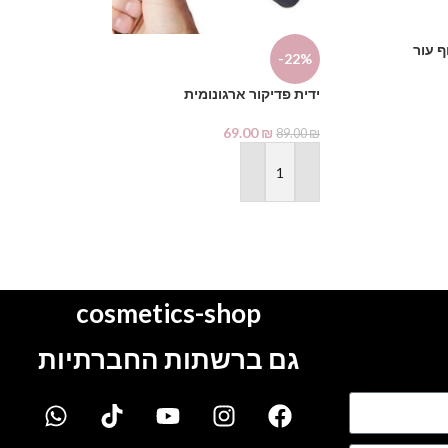
ף עור
-8%
-22%
ידית פדיקור ארגונומית
מחמם שעווה 800 גרם לבן
1.00
₪
69.00
₪
230.00
₪
89.00
₪
הוספה לסל
הוספה לסל
cosmetics-shop
גם ברשתות החברתיות