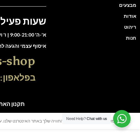
מבצעים
אודות
שעות פעילו
ריהוט
א'-ה' 9:00-21:00 | ו' וערבי חג 9:00-13:00
חנות
איסוף עצמי והגעה ל
s-shop
בפלאפון: 51-5588135
תקנון האתר | כל הזכוי
Need Help?
Chat with us
אנו משתמשים בעוגיות כדי לשפר את החוויה שלך באתר האינטרנט שלנו. על