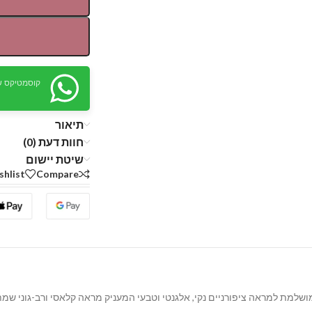
קוסמטיקס ש
תיאור
חוות דעת (0)
שיטת יישום
shlist
Compare