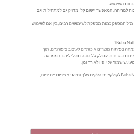
וחות השימוש.
נוח למריחה, המאפשר יישום קל ומדויק גם למתחילות וגם
 נפח: בקבוק בנפח 16 מ"ל המספק כמות מספקת לשימושים רבים, בין אם לשימוש
Buba Nail S מתמחה בפיתוח מוצרים איכותיים לעיצוב ציפורניים, תוך
דות ובטיחות. עם לק ג'ל בובה תוכלי ליהנות ממראה
י, שישמור על יופיו לאורך זמן.
הוסיפי את Buba Nail System לקולקציית הלקים שלך ותיהני מציפורניים יפות,