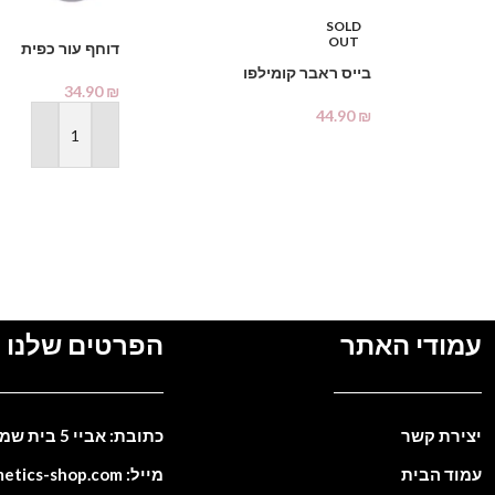
SOLD
OUT
דוחף עור כפית
בייס ראבר קומילפו
34.90
₪
44.90
₪
הוספה לסל
מידע נוסף
עמודי האתר
הפרטים שלנו
יצירת קשר
כתובת: אביי 5 בית שמש. ישראל
עמוד הבית
מייל: info@cosmetics-shop.com