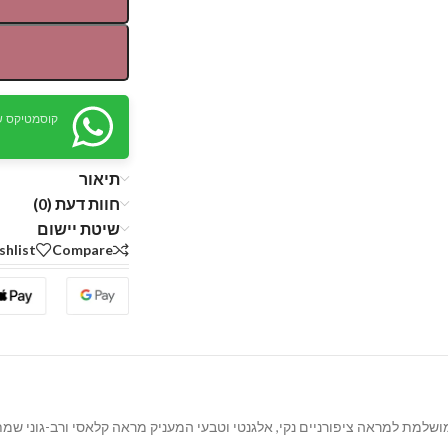
קוסמטיקס ש
תיאור
חוות דעת (0)
שיטת יישום
shlist
Compare