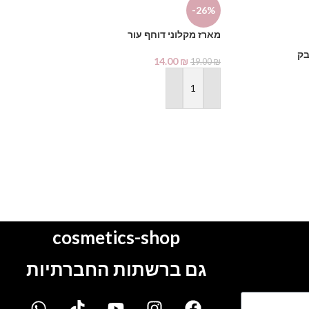
-26%
מארז מקלוני דוחף עור
-27%
בק
14.00
₪
19.00
₪
צבע לגבות Berrywell 3.1
הוספה לסל
45.00
₪
62.00
₪
הוספה לסל
cosmetics-shop
גם ברשתות החברתיות