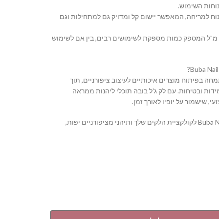
וחות השימוש.
נוח למריחה, המאפשר יישום קל ומדויק גם למתחילות וגם
 נפח: בקבוק בנפח 16 מ"ל המספק כמות מספקת לשימושים רבים, בין אם לשימוש
Buba Nail S מתמחה בפיתוח מוצרים איכותיים לעיצוב ציפורניים, תוך
דות ובטיחות. עם לק ג'ל בובה תוכלי ליהנות ממראה
י, שישמור על יופיו לאורך זמן.
הוסיפי את Buba Nail System לקולקציית הלקים שלך ותיהני מציפורניים יפות,