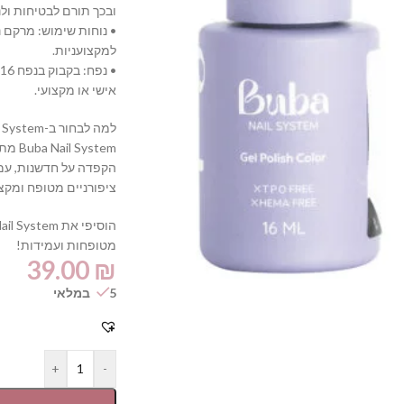
ובכך תורם לבטיחות ולנ
• נוחות שימוש: מרקם 
למקצועניות.
•
אישי או מקצועי.
למה לבחור ב-Buba Nail System?
ystem
הקפדה על חדשנות, עמי
ציפורניים מטופח ומקצוע
מטופחות ועמידות!
39.00
₪
5 במלאי
+
-