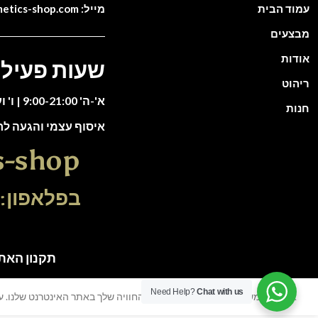
עמוד הבית
מייל: info@cosmetics-shop.com
מבצעים
אודות
שעות פעילו
ריהוט
א'-ה' 9:00-21:00 | ו' וערבי חג 9:00-13:00
חנות
איסוף עצמי והגעה ל
s-shop
בפלאפון: 51-5588135
תקנון האתר | כל הזכוי
Need Help?
Chat with us
אנו משתמשים בעוגיות כדי לשפר את החוויה שלך באתר האינטרנט שלנו. על