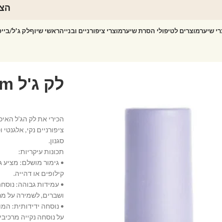
הצט
רי שיער
מוצרים לטיפולי הסרת שיער
מוצרי ציפורניים ובנייה
ראשי שיוף
לק ג'ל/ביי
ציפורניים נקי, אלגנטי
סגנון.
תכונות עיקריות:
• גימור מושלם: מציע ג
קילופים או דהייה.
• עמידות גבוהה: נוסח
ושברים, לשמירה על מר