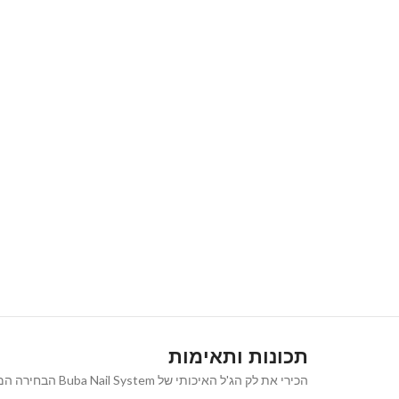
תכונות ותאימות
הכירי את לק הג'ל האיכותי של Buba Nail System הבחירה המושלמת למראה ציפורניים נקי, אלגנטי וטבעי המעניק מראה קלאסי ורב-גוני שמתאים לכל אירוע ולכל סגנון.