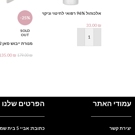
אלכוהול 96% רפואי לחיטוי וניקוי
-25%
1000 מ"ל – PHARMAX Pure
Alcohol
33.00
₪
SOLD
OUT
הוספה לסל
מנורת ייבוש סאן 2
135.00
₪
179.00
₪
מידע נוסף
עמודי האתר
הפרטים שלנו
יצירת קשר
כתובת: אביי 5 בית שמש. ישראל