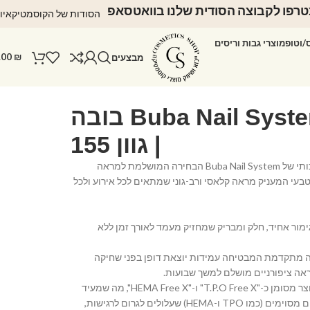
רפו לקבוצה הסודית שלנו בוואטסאפ
הסודות של הקוסמטיקאיו
ס/וטופ
מוצרי גבות וריסים
.00
₪
מבצעים
לק ג'ל Buba Nail System בובה
| גוון 155
הכירי את לק הג'ל האיכותי של Buba Nail System הבחירה המושלמת למראה
 וטבעי המעניק מראה קלאסי ורב-גוני שמתאים לכל אירוע ולכל
ימור אחיד, חלק ומבריק שמחזיק מעמד לאורך זמן ללא
ה מתקדמת המבטיחה עמידות יוצאת דופן בפני שחיקה
אה ציפורניים מושלם למשך שבועות.
• נוסחה ידידותית: המוצר מסומן כ-"T.P.O Free X" ו-"HEMA Free X", מה שמעיד
על נוסחה נקייה מרכיבים מסוימים (כמו TPO ו-HEMA) שעלולים לגרום לרגישות,