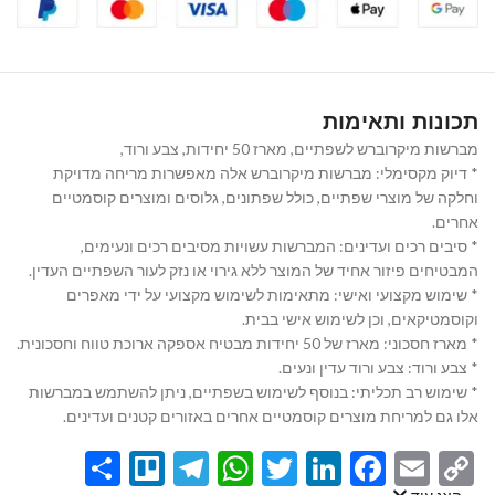
תכונות ותאימות
מברשות מיקרוברש לשפתיים, מארז 50 יחידות, צבע ורוד,
* דיוק מקסימלי: מברשות מיקרוברש אלה מאפשרות מריחה מדויקת
וחלקה של מוצרי שפתיים, כולל שפתונים, גלוסים ומוצרים קוסמטיים
אחרים.
* סיבים רכים ועדינים: המברשות עשויות מסיבים רכים ונעימים,
המבטיחים פיזור אחיד של המוצר ללא גירוי או נזק לעור השפתיים העדין.
* שימוש מקצועי ואישי: מתאימות לשימוש מקצועי על ידי מאפרים
וקוסמטיקאים, וכן לשימוש אישי בבית.
* מארז חסכוני: מארז של 50 יחידות מבטיח אספקה ארוכת טווח וחסכונית.
* צבע ורוד: צבע ורוד עדין ונעים.
* שימוש רב תכליתי: בנוסף לשימוש בשפתיים, ניתן להשתמש במברשות
אלו גם למריחת מוצרים קוסמטיים אחרים באזורים קטנים ועדינים.
Share
Telegram
Trello
WhatsApp
Twitter
LinkedIn
Facebook
Email
Copy