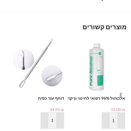
מוצרים קשורים
דו
אלכוהול 96% רפואי לחיטוי וניקוי
דוחף עור כפית
1000 מ"ל – PHARMAX Pure
₪
Alcohol
34.90
₪
33.00
₪
הוספה לסל
הוספה לסל