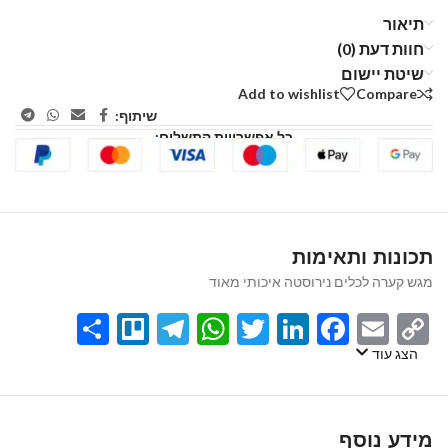
תיאור
חוות דעת (0)
שיטת יישום
Add to wishlist
Compare
שיתוף:
כל אפשרויות התשלום:
תכונות ותאימות
מגש קערה לכלים נירוסטה איכותי מאוד
Share
Telegram
Trello
WhatsApp
Twitter
LinkedIn
Facebook
Email
Copy
Link
הצג עוד
מידע נוסף