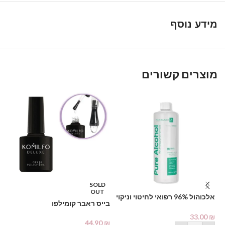
מידע נוסף
מוצרים קשורים
SOLD
OUT
אלכוהול 96% רפואי לחיטוי וניקוי
דו
בייס ראבר קומילפו
1000 מ"ל – PHARMAX Pure
Alcohol
₪
33.00
₪
44.90
₪