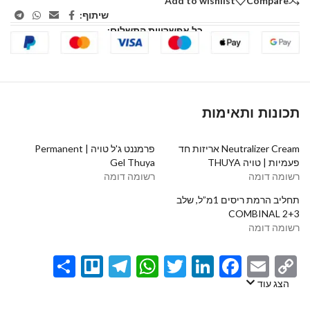
Add to wishlist
Compare
שיתוף:
כל אפשרויות התשלום:
תכונות ותאימות
Neutralizer Cream אריזות חד
פרמננט ג'ל טויה | Permanent
פעמיות | טויה THUYA
Gel Thuya⁩
רשומה דומה
רשומה דומה
תחליב הרמת ריסים 1מ”ל, שלב
2+3 COMBINAL
רשומה דומה
Share
Telegram
Trello
WhatsApp
Twitter
LinkedIn
Facebook
Email
Copy
Link
הצג עוד