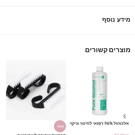
מידע נוסף
מוצרים קשורים
אלכוהול 96% רפואי לחיטוי וניקוי
D
-42%
1000 מ"ל – PHARMAX Pure
Alcohol