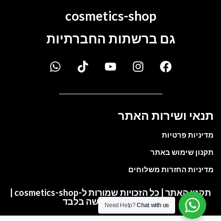
cosmetics-shop
גם ברשתות החברתיות
תנאי ושירות האתר
מדיניות פרטיות
תקנון שימוש באתר
מדיניות החזרות משלוחים
תקנון האתר | כל הזכויות שמורות ל-cosmetics-shop |
התמונות להמחשה בלבד
Need Help?
Chat with us