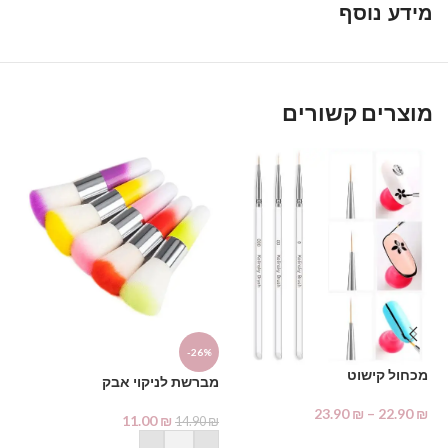
מידע נוסף
מוצרים קשורים
-26%
%
מכחול קישוט
מברשת לניקוי אבק
אצ
23.90
₪
–
22.90
₪
11.00
₪
14.90
₪
₪
בחר אפשרויות