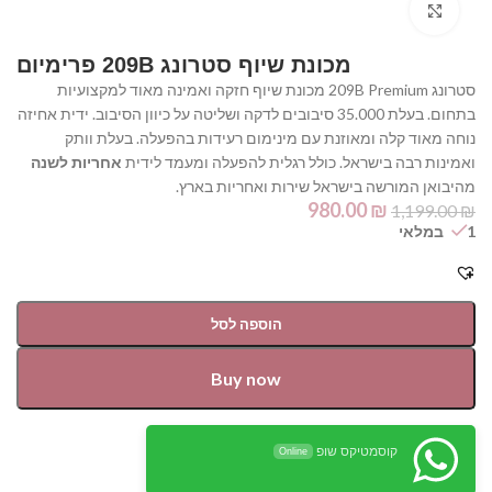
Click to enlarge
מכונת שיוף סטרונג 209B פרימיום
סטרונג 209B Premium מכונת שיוף חזקה ואמינה מאוד למקצועיות
בתחום. בעלת 35.000 סיבובים לדקה ושליטה על כיוון הסיבוב. ידית אחיזה
נוחה מאוד קלה ומאוזנת עם מינימום רעידות בהפעלה. בעלת וותק
ואמינות רבה בישראל. כולל רגלית להפעלה ומעמד לידית
אחריות לשנה
מהיבואן המורשה בישראל שירות ואחריות בארץ.
980.00
₪
1,199.00
₪
1 במלאי
הוספה לסל
Buy now
קוסמטיקס שופ
Online