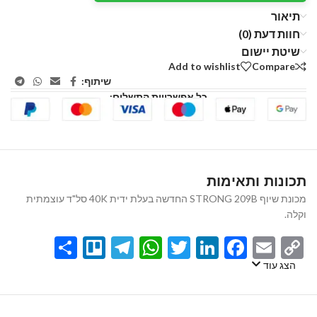
תיאור
חוות דעת (0)
שיטת יישום
Add to wishlist
Compare
שיתוף:
כל אפשרויות התשלום:
תכונות ותאימות
מכונת שיוף STRONG 209B החדשה בעלת ידית 40K סל"ד עוצמתית
וקלה.
Share
Telegram
Trello
WhatsApp
Twitter
LinkedIn
Facebook
Email
Copy
Link
הצג עוד