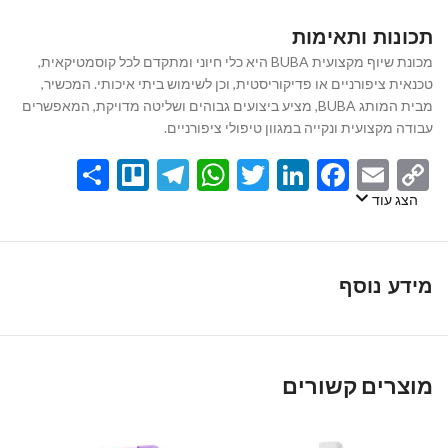
תכונות ותאימות
מכונת שיוף מקצועית BUBA היא כלי חיוני ומתקדם לכל קוסמטיקאית,
טכנאית ציפורניים או פדיקוריסטית, וכן לשימוש ביתי איכותי. המכשיר,
מבית המותג BUBA, מציע ביצועים גבוהים ושליטה מדויקת, המאפשרים
עבודה מקצועית ונקייה במגוון טיפולי ציפורניים.
Share
Telegram
Trello
WhatsApp
Twitter
LinkedIn
Facebook
Email
Copy
Link
הצג עוד
מידע נוסף
מוצרים קשורים