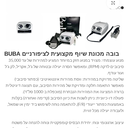
Click to enlarge
בובה מכונת שיוף מקצועית לציפורניים BUBA
מנוע עוצמתי: מצויד במנוע חזק במיוחד המגיע למהירות של עד 35,000
סיבובים לדקה (RPM), ומאפשר הסרה יעילה ובטוחה של ג'ל, אקריל, לק ג'ל
ועור עודף.
שליטה מדויקת במהירות: ווסת מהירות אינטואיטיבי (כפתור סיבובי)
מאפשר התאמה חלקה ומדויקת של מהירות הסיבוב, עם תצוגה דיגיטלית
ברורה המציגה את המהירות הנבחרת (מוכפלת ב-1000 סל"ד).
פעולה דו-כיוונית: ניתן לשנות את כיוון הסיבוב (קדימה ואחורה) בקלות
באמצעות כפתור ייעודי (F/R), להתאמה נוחה לשימוש ביד ימין או שמאל,
ולעבודה יעילה מכל זווית.
עיצוב ארגונומי ונוח: יחידת הבסיס קומפקטית ונוחה להנחה על משטח