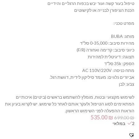
טיפול בעור קשה ועור יבש בכפות הרגליים והידיים
הכנת הציפורן לבנייה או לקישוטים
מפרט טכני:
מותג: BUBA
מהירות סיבוב: 0-35,000 סל"ד
כיווני סיבוב: קדימה ואחורה (F/R)
תצוגה: דיגיטלית למהירות
הספק: 35k סל"ד
מתח כניסה: AC 110V/220V
אביזרים נלווים: מעמד סיליקון לידית, דוושת רגל.
צבע: לבן
לשימוש מקצועי ובטוח, מומלץ להשתמש בראשים (ביטים) איכותיים
המתאימים לסוג הטיפול ולעקר אותם לאחר כל שימוש. יש לקרוא בעיון את
הוראות ההפעלה לפני השימוש הראשון.
535.00
₪
699.00
₪
2 במלאי