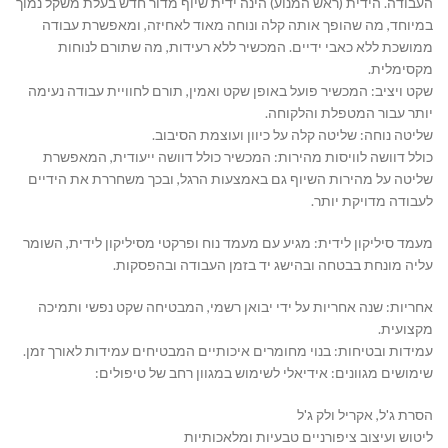
העבודה. הידית (ראש המנוע) הינה ידית שיוף מדור חדש בעלת משקל נמוך
במיוחד, מה שהופך אותה קלה ונוחה מאוד לאחיזה, ומאפשרת עבודה
ממושכת ללא כאבי ידיים. המכשיר ללא רעידות, מה שתורם לנוחות
מקסימלית.
שקט ויציב: המכשיר פועל באופן שקט ואמין, תורם לחוויית עבודה נעימה
יותר עבור המטפלת והלקוחה.
שליטה נוחה: שליטה קלה על כיוון ועוצמת הסיבוב.
כולל דוושה לוויסות מהירות: המכשיר כולל דוושה ייעודית, המאפשרת
שליטה על מהירות השיוף גם באמצעות הרגל, ובכך משחררת את הידיים
לעבודה מדויקת יותר.
מעמד סיליקון לידית: מגיע עם מעמד נוח ופרקטי מסיליקון לידית, השומר
עליה מונחת בבטחה ובהישג יד בזמן העבודה ובהפסקות.
אחריות: שנה אחריות על ידי יבואן רשמי, המבטיחה שקט נפשי ותמיכה
מקצועית.
עמידות ובטיחות: בנוי מחומרים איכותיים המבטיחים עמידות לאורך זמן.
שימושים מגוונים: אידיאלי לשימוש במגוון רחב של טיפולים:
הסרת ג'ל, אקריל ולק ג'ל
ליטוש ועיצוב ציפורניים טבעיות ומלאכותיות