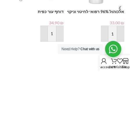
דו
אלכוהול 96% רפואי לחיטוי וניקוי
דוחף עור כפית
1000 מ"ל – PHARMAX Pure
₪
Alcohol
34.90
₪
33.00
₪
הוספה לסל
הוספה לסל
Need Help?
Chat with us
My account
Cart
Wishlist
Shop
עמודי האתר
יצירת קשר
עמוד הבית
מבצעים