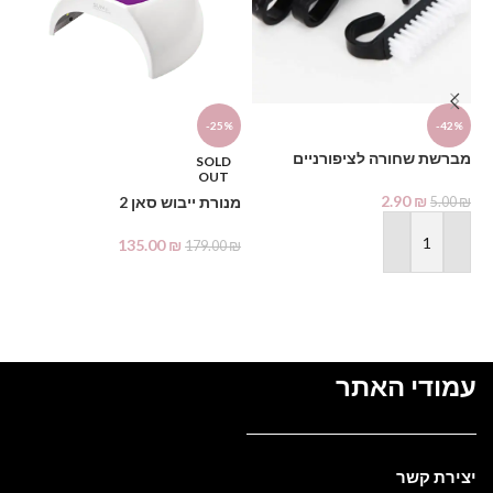
דו
-25%
-42%
₪
מברשת שחורה לציפורניים
SOLD
OUT
2.90
₪
מנורת ייבוש סאן 2
5.00
₪
135.00
₪
179.00
₪
הוספה לסל
מידע נוסף
עמודי האתר
יצירת קשר