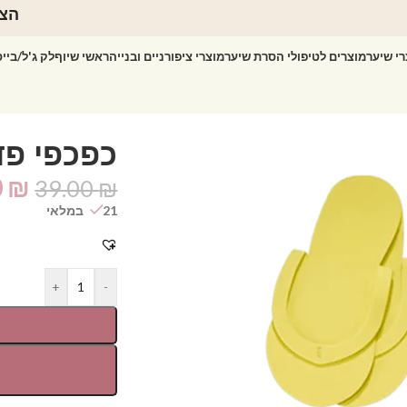
הצט
רי שיער
מוצרים לטיפולי הסרת שיער
מוצרי ציפורניים ובנייה
ראשי שיוף
לק ג'ל/ביי
ת
כפכפי פדיקו
0
₪
39.00
₪
21 במלאי
+
-