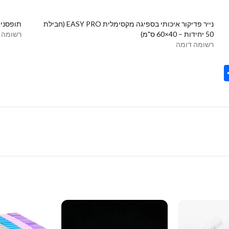
נייר פדיקור איכותי בספיגה מקסימלית EASY PRO (חבילת
תופסני סיליקון לר
50 יחידות – 40×60 ס"מ)
רשומה 
רשומה דומה
Share
Tel
Tre
Wh