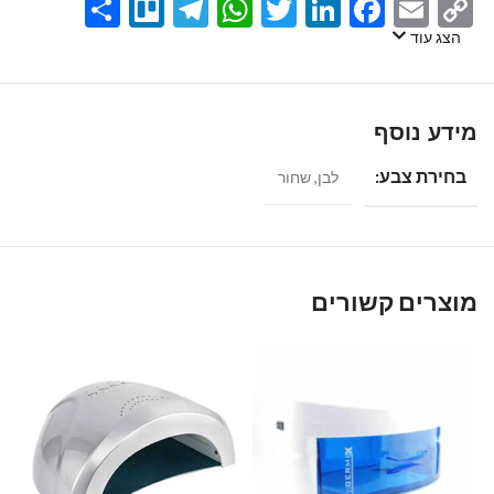
Share
Telegram
Trello
WhatsApp
Twitter
LinkedIn
Facebook
Email
Copy
Link
הצג עוד
מידע נוסף
בחירת צבע:
לבן
,
שחור
מוצרים קשורים