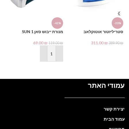
%
-42%
-20%
סטריליזטור אוטוקלאב
מנורת ייבוש סאן 1 SUN
ng
69.00
₪
311.00
₪
119.00
₪
389.90
₪
₪
הוספה לסל
הוספה לסל
עמודי האתר
יצירת קשר
עמוד הבית
מבצעים