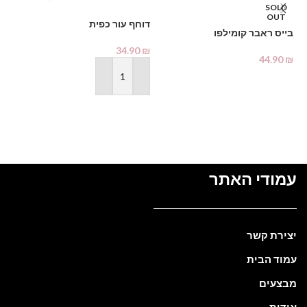
SOLD
OUT
דוחף עור כפית
בייס ראבר קומילפו
%
34.90
₪
מא
44.90
₪
מידע נוסף
₪
הוספה לסל
עמודי האתר
יצירת קשר
עמוד הבית
מבצעים
אודות