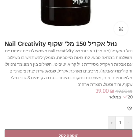
Click to enlarge
נוזל אקריל 150 מל’ שקוף Nail Creativity
נוזל האקריל (מונומר) האיכותי של nail creativity משמש לבניית ציפורניים
מושלמות במראה טבעי. לתוצאות מייטביות, מומלץ להשתמש בו בשילוב
עם אבקות האקריל מסידרת נייל קריאייטיביטי. השילוב בין המונומר (הנוזל)
והפולימר(האבקה), מרכיבים מערכת אקריל, שמאפשרת יצית ציפורניים
מלאכותיות יפות, מעוצבות וחזקות במיוחד. בסדרה קיימים 3 גווני נוזל:
שקוף, ורוד וסגול. תוצרת ארה”ב
39.00
₪
49.00
₪
20 במלאי
+
-
הוספה לסל