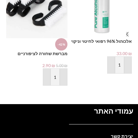
%
אלכוהול 96% רפואי לחיטוי וניקוי
-42%
1000 מ"ל – PHARMAX Pure
מב
Alcohol
33.00
₪
מברשת שחורה לציפורניים
₪
2.90
₪
5.00
₪
הוספה לסל
הוספה לסל
עמודי האתר
יצירת קשר