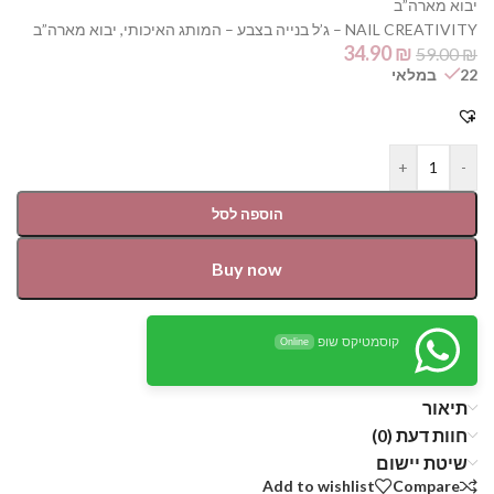
יבוא מארה”ב
NAIL CREATIVITY – ג’ל בנייה בצבע – המותג האיכותי, יבוא מארה”ב
34.90
₪
59.00
₪
22 במלאי
+
-
הוספה לסל
Buy now
קוסמטיקס שופ
Online
תיאור
חוות דעת (0)
שיטת יישום
Add to wishlist
Compare