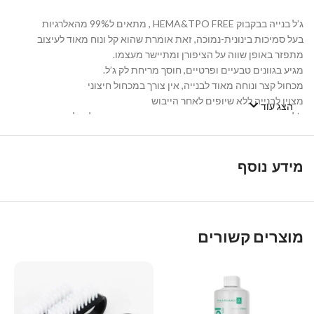
ג’ל בנייה בבקבוק HEMA&TPO FREE , מתאים ל99% מהאלרגיות
בעל סמיכות בינונית-נמוכה, זאת אומרת שהוא קל ונוח מאוד לעיצוב
מתפזר באופן שווה על הציפורן ומתיישר מעצמו.
מגיע בגוונים טבעיים ופרטיים, חוסך מריחת לק ג’ל.
מכחול קצר ונוחה מאוד לבנייה, אין צורך במכחול חיצוני
מצוין לבנייה ללא שיופים לאחר הייבוש
הצג עוד
ג’ל הבנייה מחזק ציפורניים טבעיות ארוכות, ומאפשר להן לצמוח
ולהשתקם.
יבוא מארה”ב
מידע נוסף
הבחירה של המקצועיות NAIL CREATIVITY נבחר על ידי מיטב
המניקוריסטיות בעולם בזכות הפשטות שבשימוש, התוצאות המקצועיות,
והגוונים המרשימים שלא ניתן למצוא בשום מקום אחר.
מוצרים קשורים
הזמיני עכשיו ותיהני מג’ל בנייה בצבע שמשנה את חוקי המשחק!
Share
Telegram
Trello
WhatsApp
Twitter
LinkedIn
Facebook
Email
Copy
Link