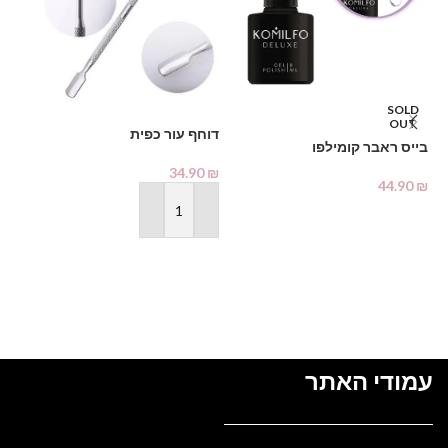
SOLD
OUT
דוחף עור כפית
בייס ראבר קומילפו
מכ
34.90
₪
44.90
₪
₪
מידע נוסף
הוספה לסל
עמודי האתר