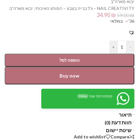
יבוא מארה”ב
NAIL CREATIVITY – ג’ל בנייה בצבע – המותג האיכותי, יבוא מארה”ב
34.90
₪
59.00
₪
36 במלאי
+
-
הוספה לסל
Buy now
קוסמטיקס שופ
Online
תיאור
חוות דעת (0)
שיטת יישום
Add to wishlist
Compare