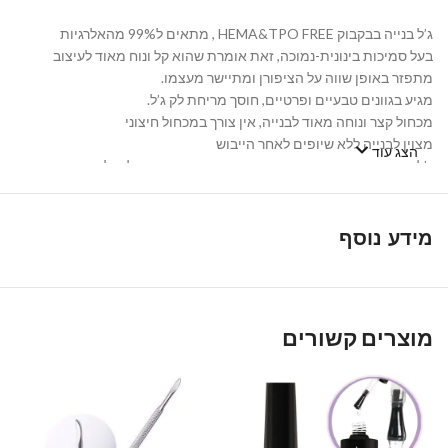
ג’ל בנייה בבקבוק HEMA&TPO FREE , מתאים ל99% מהאלרגיות
בעל סמיכות בינונית-נמוכה, זאת אומרת שהוא קל ונוח מאוד לעיצוב
מתפזר באופן שווה על הציפורן ומתיישר מעצמו.
מגיע בגוונים טבעיים ופרטיים, חוסך מריחת לק ג’ל.
מכחול קצר ונוחה מאוד לבנייה, אין צורך במכחול חיצוני
מצוין לבנייה ללא שיופים לאחר הייבוש
הצג עוד
ג’ל הבנייה מחזק ציפורניים טבעיות ארוכות, ומאפשר להן לצמוח
ולהשתקם.
יבוא מארה”ב
מידע נוסף
הבחירה של המקצועיות NAIL CREATIVITY נבחר על ידי מיטב
המניקוריסטיות בעולם בזכות הפשטות שבשימוש, התוצאות המקצועיות,
והגוונים המרשימים שלא ניתן למצוא בשום מקום אחר.
מוצרים קשורים
הזמיני עכשיו ותיהני מג’ל בנייה בצבע שמשנה את חוקי המשחק!
Share
Telegram
Trello
WhatsApp
Twitter
LinkedIn
Facebook
Email
Copy
Link