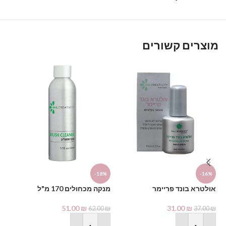
מוצרים קשורים
%
-18%
-16%
אולטרא בונד פריימר
מנקה מכחולים 170 מ"ל
תב
51.00
₪
31.00
₪
₪
62.00
₪
37.00
₪