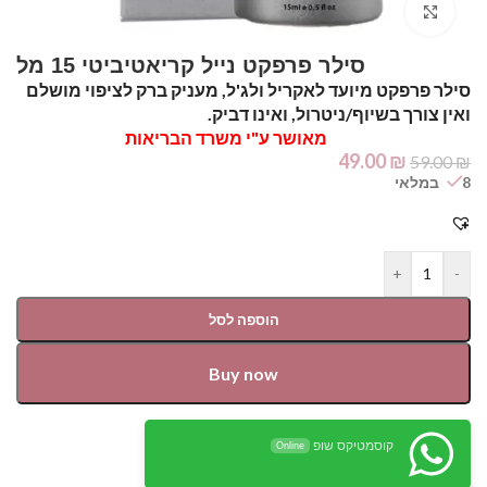
Click to enlarge
סילר פרפקט נייל קריאטיביטי 15 מל
סילר פרפקט מיועד לאקריל ולג'ל, מעניק ברק לציפוי מושלם
ואין צורך בשיוף/ניטרול, ואינו דביק.
מאושר ע"י משרד הבריאות
49.00
₪
59.00
₪
8 במלאי
+
-
הוספה לסל
Buy now
קוסמטיקס שופ
Online