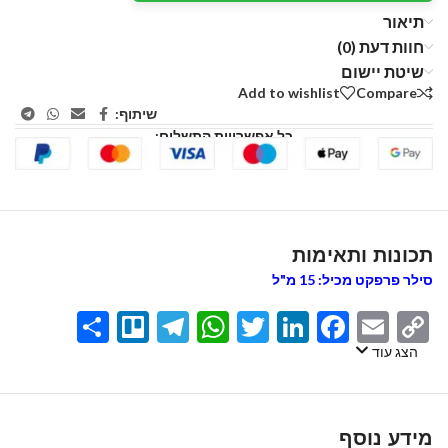
תיאור
חוות דעת (0)
שיטת יישום
Add to wishlist
Compare
שיתוף:
כל אפשרויות התשלום:
תכונות ותאימות
סילר פרפקט מכיל: 15 מ"ל
Share
Telegram
Trello
WhatsApp
Twitter
LinkedIn
Facebook
Email
Copy
Link
הצג עוד
מידע נוסף