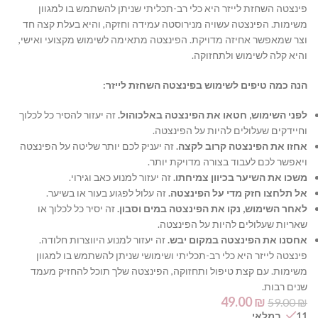
פינצטה
השחזת לייזר היא כלי רב-תכליתי שניתן להשתמש בו למגוון
משימות.
הפינצטה עשויה מנירוסטה עמידה וחזקה,
והיא בעלת קצה חד
וצר שמאפשר אחיזה מדויקת.
הפינצטה מתאימה לשימוש מקצועי ואישי,
והיא קלה לשימוש ולתחזוקה.
הנה כמה טיפים לשימוש בפינצטה השחזת לייזר:
לפני השימוש, חטאו את הפינצטה באלכוהול.
זה יעזור להסיר כל לכלוך
וחיידקים שעלולים להיות על הפינצטה.
אחזו את הפינצטה קרוב לקצה.
זה יעניק לכם יותר שליטה על הפינצטה
ויאפשר לכם לעבוד בצורה מדויקת יותר.
משכו את השיער בכיוון צמיחתו.
זה יעזור למנוע כאב וגירוי.
אל תלחצו חזק מדי על הפינצטה.
זה עלול לפגוע בעור או בשיער.
לאחר השימוש, נקו את הפינצטה במים וסבון.
זה יסיר כל לכלוך או
שאריות שעלולים להיות על הפינצטה.
אחסנו את הפינצטה במקום יבש.
זה יעזור למנוע היווצרות חלודה.
פינצטה לייזר היא כלי רב-תכליתי ושימושי שניתן להשתמש בו למגוון
משימות. עם קצת טיפול ותחזוקה, הפינצטה שלך תוכל להחזיק מעמד
שנים רבות.
49.00
₪
59.00
₪
11 במלאי