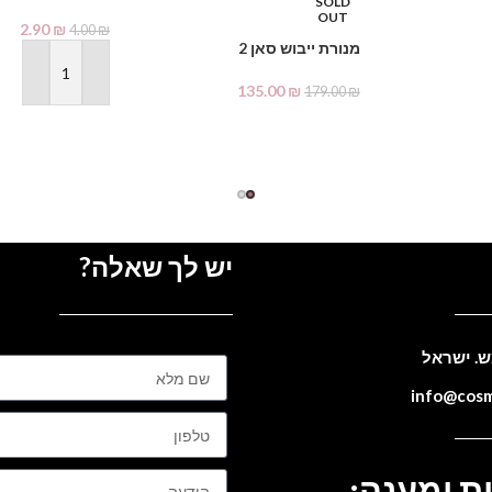
SOLD
OUT
2.90
₪
4.00
₪
מנורת ייבוש סאן 2
הוספה לסל
135.00
₪
179.00
₪
מידע נוסף
יש לך שאלה?
ת ומענה: