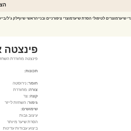
הצט
רי שיער
מוצרים לטיפולי הסרת שיער
מוצרי ציפורניים ובנייה
ראשי שיוף
לק ג'ל/ביי
פינצטה מחוררת השחזת 
תכונות:
חומר:
נירוסטה
צורה:
מחוררת
קצה:
צר
גימור:
השחזת לייזר
שימושים:
עיצוב גבות
הסרת שיער מיותר
ביצוע עבודות עדינות