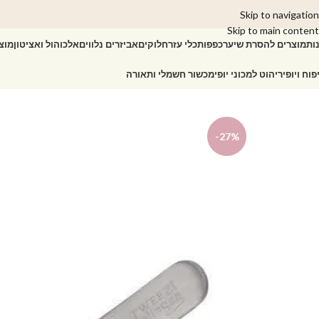
Skip to navigation
Skip to main content
ות
מוצרים להסרת שיער
כפפות
כלי עזר
חלוקים
אביזרים נלווים
אלכוהול ואציטון
מוצ
פוח ויופי
ריהוט למכוני יופי
מכשור חשמלי ותאורה
עמוד הבית
/
גבות
/
פינצטות
/
-27%