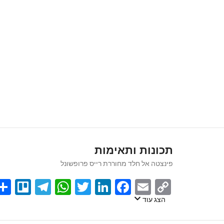
תכונות ותאימות
פינצטה אל חלד מחוררת רייס פרופשונל
egram
llo
atsApp
Twitter
LinkedIn
Facebook
Email
Copy
Link
הצג עוד