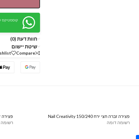
קוסמטיקס ש
חוות דעת (0)
שיטת יישום
shlist
Compare
פצירה זברה חצי ירח 150/240 Nail Creativity
פצירה זברה חצי 
רשומה דומה
רשומה 