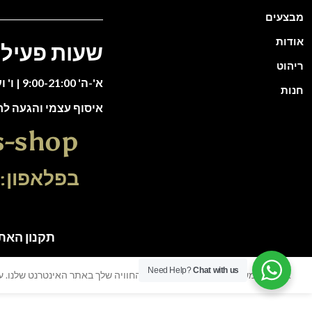
מבצעים
אודות
שעות פעילו
ריהוט
א'-ה' 9:00-21:00 | ו' וערבי חג 9:00-13:00
חנות
איסוף עצמי והגעה ל
s-shop
בפלאפון: 51-5588135
תקנון האתר | כל הזכוי
Need Help?
Chat with us
אנו משתמשים בעוגיות כדי לשפר את החוויה שלך באתר האינטרנט שלנו. על