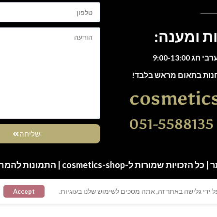
ת ומענה:
חנות בתאום מראש בלבד!
cosmetic
0
שליחה
ות שמורות ל-cosmetics-shop | התמונות להמחשה בלבד
 ידי גלישה באתר זה, אתה מסכים לשימוש שלנו בעוגיות.
Accept