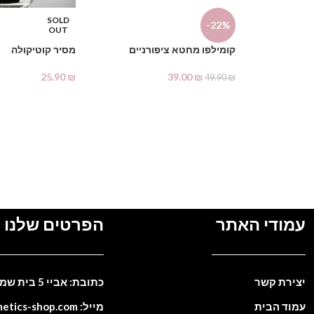
SOLD
-22%
OUT
קומילפו מחטא ציפורניים
מסיר קוטיקולה
25.90
₪
39.00
₪
49.90
₪
הוספה לסל
מידע נוסף
עמודי האתר
הפרטים שלנו
יצירת קשר
כתובת: אביי 5 בית שמש. ישראל
עמוד הבית
מייל: info@cosmetics-shop.com