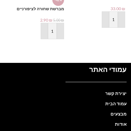
-42%
1000 מ"ל – PHARMAX Pure
₪
Alcohol
33.00
₪
מברשת שחורה לציפורניים
2.90
₪
5.00
₪
הוספה לסל
הוספה לסל
עמודי האתר
יצירת קשר
עמוד הבית
מבצעים
אודות