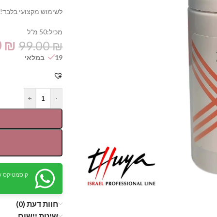
לשימוש מקצועי בלבד!
מכיל:50 מ"ל
0
₪
99.00
₪
19 במלאי
+
-
קוסמטיקס ש
חוות דעת (0)
שיטת יישום