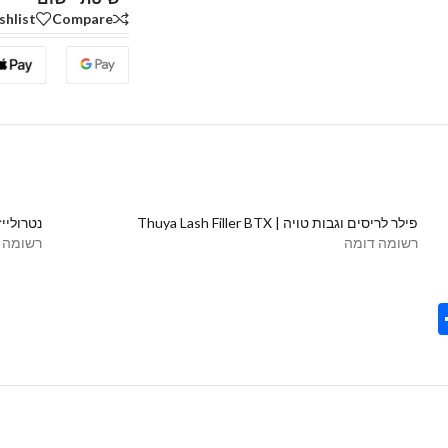
shlist
Compare
פילר לריסים וגבות טויה | Thuya Lash Filler BTX
נטרולייזר קרם | ⁦ ya
רשומה דומה
רשומה 
Share
Tel
Tre
Wh