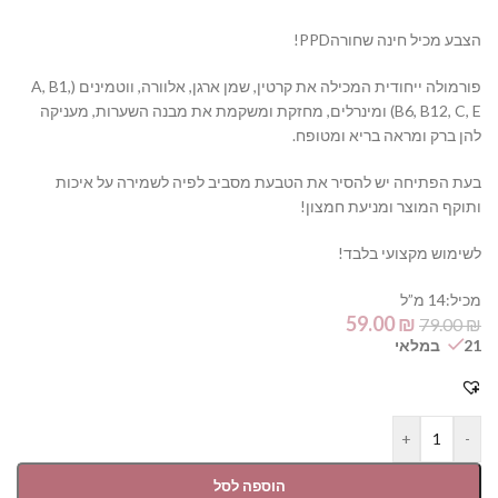
הצבע מכיל חינה שחורהPPD!
פורמולה ייחודית המכילה את קרטין, שמן ארגן, אלוורה, ווטמינים (A, B1,
B6, B12, C, E) ומינרלים, מחזקת ומשקמת את מבנה השערות, מעניקה
להן ברק ומראה בריא ומטופח.
בעת הפתיחה יש להסיר את הטבעת מסביב לפיה לשמירה על איכות
ותוקף המוצר ומניעת חמצון!
לשימוש מקצועי בלבד!
מכיל:14 מ”ל
59.00
₪
79.00
₪
21 במלאי
+
-
הוספה לסל