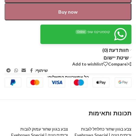
Buy now
קוסמטיקס שופ
Online
חוות דעת (0)
שיטת יישום
Add to wishlist
Compare
שיתוף:
כל אפשרויות התשלום:
תכונות ותאימות
צבע בגוון שחור כחלחל לגבות
צבע בגוון שחור עמוק לגבות
וריסים טויה | Eyebrows Special
וריסים טויה | Eyebrows Special