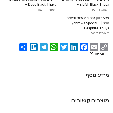
– Deep Black Thuya⁩⁩⁩⁩⁩⁩
– Bluish Black Thuya⁩⁩⁩⁩⁩⁩⁩
רשומה דומה
רשומה דומה
צבע בגוון גרפיט לגבות וריסים
טויה | Eyebrows Special –
Graphite Thuya⁩⁩⁩
רשומה דומה
Share
Telegram
Trello
WhatsApp
Twitter
LinkedIn
Facebook
Email
Copy
Link
הצג עוד
מידע נוסף
מוצרים קשורים