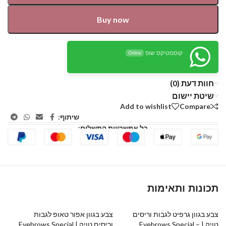
Buy now
קוסמטיקס שופ
Online
חוות דעת (0)
שיטת יישום
Add to wishlist
Compare
שיתוף:
כל אפשרויות התשלום:
תכונות ותאימות
צבע בגוון גרפיט לגבות וריסים
צבע בגוון אפור טאופ לגבות
טויה | Eyebrows Special –
וריסים טויה | Eyebrows Special