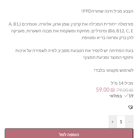
הצבע מכיל חינה שחורהPPD!
פורמולה ייחודית המכילה את קרטין, שמן ארגן, אלוורה, ווטמינים (A, B1,
B6, B12, C, E) ומינרלים, מחזקת ומשקמת את מבנה השערות, מעניקה
להן ברק ומראה בריא ומטופח.
בעת הפתיחה יש להסיר את הטבעת מסביב לפיה לשמירה על איכות
ותוקף המוצר ומניעת חמצון!
לשימוש מקצועי בלבד!
מכיל:14 מ”ל
59.00
₪
79.00
₪
19 במלאי
+
-
הוספה לסל