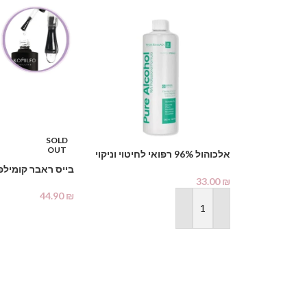
SOLD
OUT
אלכוהול 96% רפואי לחיטוי וניקוי
1000 מ"ל – PHARMAX Pure
בייס ראבר קומילפ
Alcohol
33.00
₪
44.90
₪
הוספה לסל
מידע נוסף