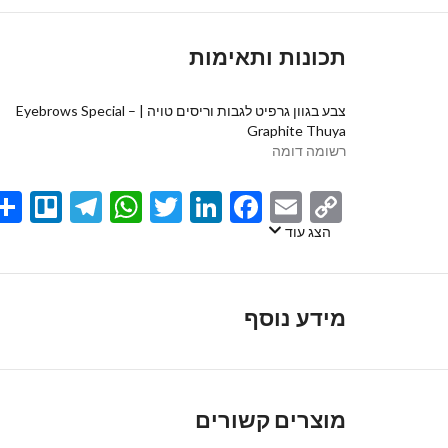
תכונות ותאימות
צבע בגוון גרפיט לגבות וריסים טויה | Eyebrows Special –
Graphite Thuya⁩⁩⁩
רשומה דומה
egram
llo
atsApp
Twitter
LinkedIn
Facebook
Email
Copy
Link
הצג עוד
מידע נוסף
מוצרים קשורים