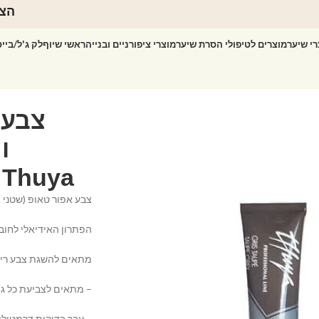
הצט
רי שיער
מוצרים לטיפולי הסרת שיער
מוצרי ציפורניים ובנייה
ראשי שיוף
לק ג'ל/ביי
⁩⁩⁩⁩
צבע 
uya⁩⁩⁩⁩
צבע אפור טאופ (שטני א
הפתרון האידיאלי לחוב
מתאים להשגת צבע ריסים
– מתאים לצביעת כל גוו
– עבר בדיקות דרמטולוגי