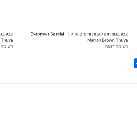
צבע בגוון חום לגבות וריסים טויה | Eyebrows Special –
uya⁩⁩⁩⁩⁩
Marron Brown Thuya⁩⁩
רשומה דומה
רשומה 
Share
Tel
Tre
Wh