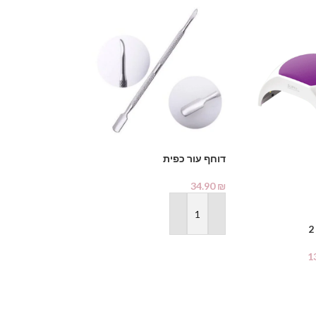
דוחף עור כפית
מכחול קישוט
34.90
₪
.90
₪
–
22.90
₪
הוספה לסל
בחר אפשרויות
1