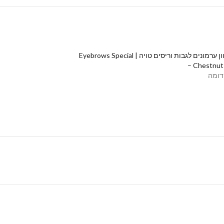
צבע בגוון ערמונים לגבות וריסים טויה | Eyebrows Special
– Chestnut Th
דומה