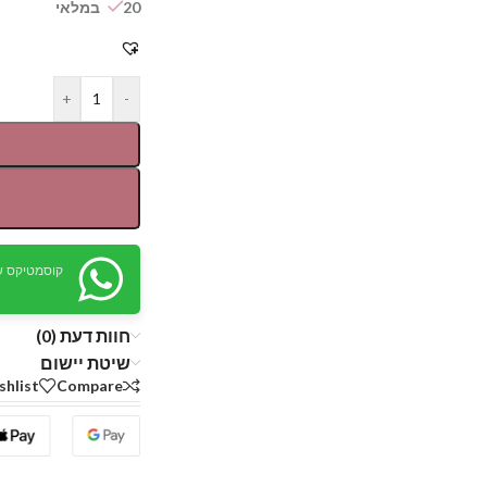
20 במלאי
+
-
קוסמטיקס ש
חוות דעת (0)
שיטת יישום
shlist
Compare