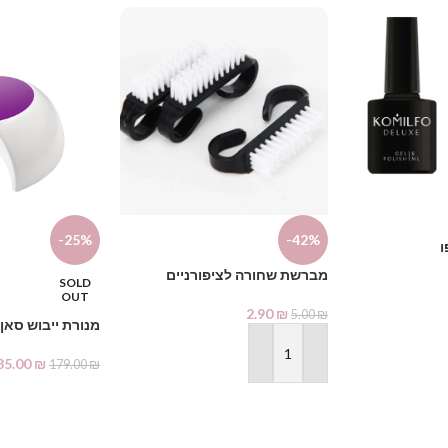
-25%
-42%
ו
מברשת שחורה לציפורניים
SOLD
OUT
2.90
₪
5.00
₪
מנורת ייבוש סאן 2
הוספה לסל
35.00
₪
179.00
₪
מידע נוסף