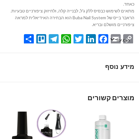
כאחד.
מתאים לשימוש כבסיס ללק ג'ל, לבנייה קלה, ולחיזוק ציפורניים טבעיות.
הראבר בייס של Buba Nail System הוא הבחירה האידיאלית למראה
ציפורניים מושלם ובריא.
Share
Telegram
Trello
WhatsApp
Twitter
LinkedIn
Facebook
Email
Copy
הצג עוד
Link
מידע נוסף
מוצרים קשורים