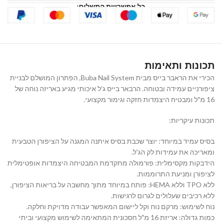
כל אפשרויות התשלום:
תכונות ותאימות
הכירי את הראבר בייס מבית Buba Nail System, הפתרון המושלם לבניית
ציפורניים עמידה ובטוחה. הרבאר בייס ג'ל איכותי מגיע באריזה נוחה של
16 מ"ל ומבטיח היצמדות חזקה וגימור מקצועי.
תכונות עיקריות:
בסיס עמיד במיוחד: יוצר שכבת בסיס איתנה המגנה על הציפורן הטבעית
ומאריכה את עמידות לק הג'ל.
הידבקות מקסימלית: פורמולה מתקדמת המבטיחה היצמדות אופטימלית
לציפורן ומניעת התרוממות.
ללא TPO וללא HEMA: פותח במיוחד מתוך מחשבה על בריאות הציפורן,
ללא רכיבים שעלולים לגרום לרגישות.
נוח לשימוש: מרקם נוח וקל ליישום המאפשר עבודה מדויקת וחלקה.
כמות גדולה: אריזת 16 מ"ל חסכונית המתאימה לשימוש מקצועי וביתי