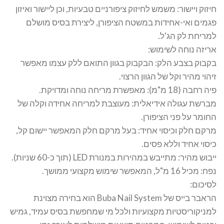
חיזוק ויישור: משמש לחיזוק ציפורניים טבעיות, וכן ליישור ואיזון
פגמים ואי-אחידות במשטח הציפורן, ליצירת בסיס מושלם
למריחת לק הג'ל.
אריזה נוחה לשימוש:
בקבוק בצבע הלק: הבקבוק בגוון התואם ללק עצמו מאפשר
זיהוי מהיר וקל של הגוון הרצוי.
פיה רחבה (18 מ"מ): מאפשרת מריחה נוחה ומדויקת.
מברשת עגולה אידיאלית: מעוצבת למריחה אחידה וקלה של
החומר על פני הציפורן.
מרקם חלק וכיסוי אחיד: בעל מרקם חלק המאפשר יישום קל,
כיסוי אחיד וללא פסים.
ייבוש מהיר: מתייבש במהירות במנורת LED (תוך כ-60 שניות).
נפח: מכיל 16 מ"ל, המאפשר שימוש מקצועי ממושך.
לסיכום:
הראבר בייס של Buba Nail System הוא בחירה מצוינת
למניקוריסטיות מקצועיות ולכל מי שמחפשת בסיס עמיד, גמיש