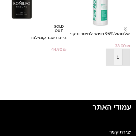
SOLD
OUT
אלכוהול 96% רפואי לחיטוי וניקוי
בייס ראבר קומילפו
%
1000 מ"ל – PHARMAX Pure
Alcohol
33.00
₪
מב
44.90
₪
מידע נוסף
₪
הוספה לסל
עמודי האתר
יצירת קשר