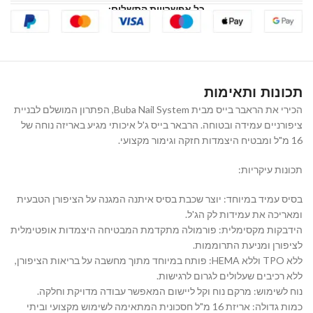
כל אפשרויות התשלום:
תכונות ותאימות
הכירי את הראבר בייס מבית Buba Nail System, הפתרון המושלם לבניית
ציפורניים עמידה ובטוחה. הרבאר בייס ג'ל איכותי מגיע באריזה נוחה של
16 מ"ל ומבטיח היצמדות חזקה וגימור מקצועי.
תכונות עיקריות:
בסיס עמיד במיוחד: יוצר שכבת בסיס איתנה המגנה על הציפורן הטבעית
ומאריכה את עמידות לק הג'ל.
הידבקות מקסימלית: פורמולה מתקדמת המבטיחה היצמדות אופטימלית
לציפורן ומניעת התרוממות.
ללא TPO וללא HEMA: פותח במיוחד מתוך מחשבה על בריאות הציפורן,
ללא רכיבים שעלולים לגרום לרגישות.
נוח לשימוש: מרקם נוח וקל ליישום המאפשר עבודה מדויקת וחלקה.
כמות גדולה: אריזת 16 מ"ל חסכונית המתאימה לשימוש מקצועי וביתי