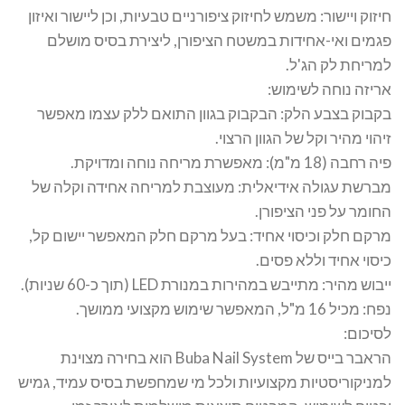
חיזוק ויישור: משמש לחיזוק ציפורניים טבעיות, וכן ליישור ואיזון
פגמים ואי-אחידות במשטח הציפורן, ליצירת בסיס מושלם
למריחת לק הג'ל.
אריזה נוחה לשימוש:
בקבוק בצבע הלק: הבקבוק בגוון התואם ללק עצמו מאפשר
זיהוי מהיר וקל של הגוון הרצוי.
פיה רחבה (18 מ"מ): מאפשרת מריחה נוחה ומדויקת.
מברשת עגולה אידיאלית: מעוצבת למריחה אחידה וקלה של
החומר על פני הציפורן.
מרקם חלק וכיסוי אחיד: בעל מרקם חלק המאפשר יישום קל,
כיסוי אחיד וללא פסים.
ייבוש מהיר: מתייבש במהירות במנורת LED (תוך כ-60 שניות).
נפח: מכיל 16 מ"ל, המאפשר שימוש מקצועי ממושך.
לסיכום:
הראבר בייס של Buba Nail System הוא בחירה מצוינת
למניקוריסטיות מקצועיות ולכל מי שמחפשת בסיס עמיד, גמיש