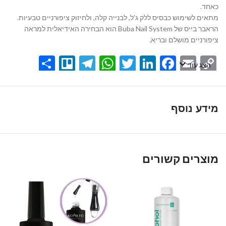
כאחד.
מתאים לשימוש כבסיס ללק ג'ל, לבנייה קלה, ולחיזוק ציפורניים טבעיות.
הראבר בייס של Buba Nail System הוא הבחירה האידיאלית למראה
ציפורניים מושלם ובריא.
Share
Telegram
Trello
WhatsApp
Twitter
LinkedIn
Facebook
Email
Copy
הצג עוד
Link
מידע נוסף
מוצרים קשורים