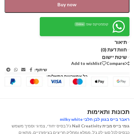
Buy now
קוסמטיקס שופ
Online
תיאור
חוות דעת (0)
שיטת יישום
Add to wishlist
Compare
שיתוף:
כל אפשרויות התשלום:
תכונות ותאימות
ראבר בייס בגוון לבן חלבי milky white
גומי בייס מבית Nail Creativity
ג’ל בסיס יחודי, צמיגי וסמיך משמש
כבסיס לכל סוגי לק ג’ל, ממלא ומחליק חריצים בציפורניים, מתאים