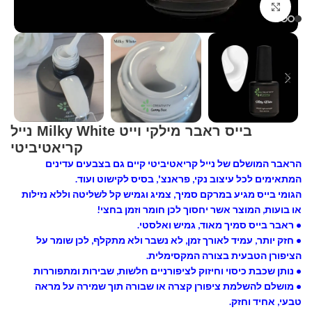
Click to enlarge
בייס ראבר מילקי וייט Milky White נייל
קריאטיביטי
הראבר המושלם של נייל קריאטיביטי קיים גם בצבעים עדינים
המתאימים לכל עיצוב נקי, פראנצ', בסיס לקישוט ועוד.
הגומי בייס מגיע במרקם סמיך, צמיג וגמיש קל לשליטה וללא נזילות
או בועות, המוצר אשר יחסוך לכן חומר וזמן בחצי!
• ראבר בייס סמיך מאוד, גמיש ואלסטי.
• חזק יותר, עמיד לאורך זמן, לא נשבר ולא מתקלף, לכן שומר על
הציפורן הטבעית בצורה המקסימלית.
• נותן שכבת כיסוי וחיזוק לציפורניים חלשות, שבירות ומתפוררות
• מושלם להשלמת ציפורן קצרה או שבורה תוך שמירה על מראה
טבעי, אחיד וחזק.