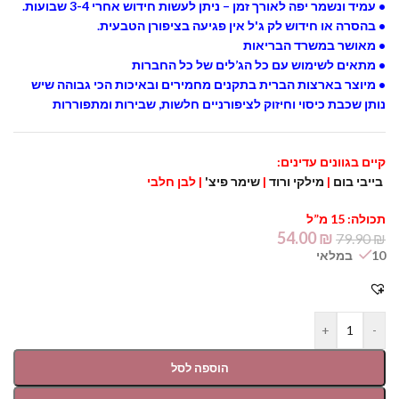
• עמיד ונשמר יפה לאורך זמן – ניתן לעשות חידוש אחרי 3-4 שבועות.
• בהסרה או חידוש לק ג'ל אין פגיעה בציפורן הטבעית.
• מאושר במשרד הבריאות
• מתאים לשימוש עם כל הג’לים של כל החברות
• מיוצר בארצות הברית בתקנים מחמירים ובאיכות הכי גבוהה שיש
נותן שכבת כיסוי וחיזוק לציפורניים חלשות, שבירות ומתפוררות
קיים בגוונים עדינים:
בייבי בום
|
מילקי ורוד
|
שימר פיצ'
| לבן חלבי
תכולה: 15 מ”ל
54.00
₪
79.90
₪
10 במלאי
+
-
הוספה לסל