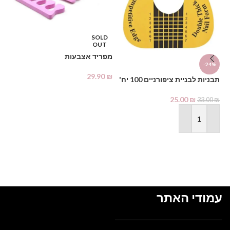
SOLD
OUT
מפריד אצבעות
-24%
29.90
₪
תבניות לבניית ציפורניים 100 יח'
%
מידע נוסף
25.00
₪
33.00
₪
צבע
₪
הוספה לסל
עמודי האתר