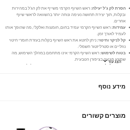
הסרת לק ג'ל יעילה:
ראש השיוף הקרמי משייף את לק הג'ל במהירות
ובקלות, תוך יצירת תחושה נעימה ונוחה יותר בהשוואה לראשי שיוף
אחרים.
עמידות:
ראש השיוף הקרמי עמיד בחום, חומצות ואלקלי, מה שהופך אותו
לעמיד לאורך זמן.
קל לניקוי וחיטוי:
ניתן לחטא את ראש השיוף בקלות בעזרת חומרי חיטוי
נוזליים או סטרליזטור חשמלי.
בטוח לשימוש:
ראש השיוף הקרמי אינו מתחמם במהלך השימוש, מה
שמונע פגיעה בציפורן הטבעית.
הצג עוד
מתאים לכל מכשירי השיוף:
ראש השיוף הקרמי מתאים לכל מכשירי
השיוף בשוק.
למי זה מתאים?
מידע נוסף
ראש שיוף קרמי חבית להסרת לק ג'ל – מדיום כחול מתאים ל:
טכנאי ציפורניים מקצועיים:
ראש השיוף הקרמי הוא כלי יעיל וחסכוני
עבור טכנאי ציפורניים, המאפשר להם להסיר לק ג'ל במהירות ובקלות.
מוצרים קשורים
נשים שרוצות להסיר לק ג'ל בבית:
ראש השיוף הקרמי קל לשימוש
ומתאים לשימוש ביתי.
טיפים לשימוש: