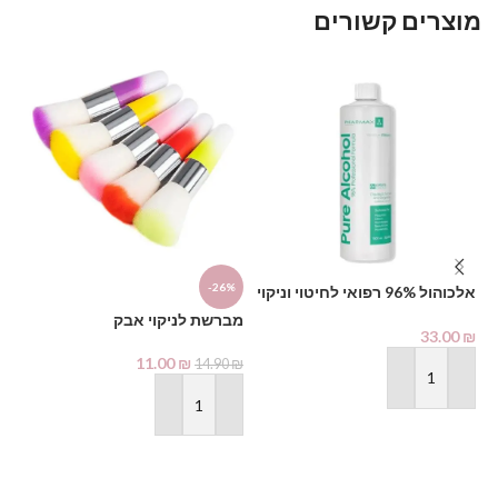
מוצרים קשורים
%
מא
-26%
אלכוהול 96% רפואי לחיטוי וניקוי
1000 מ"ל – PHARMAX Pure
מברשת לניקוי אבק
Alcohol
₪
33.00
₪
11.00
₪
14.90
₪
הוספה לסל
הוספה לסל