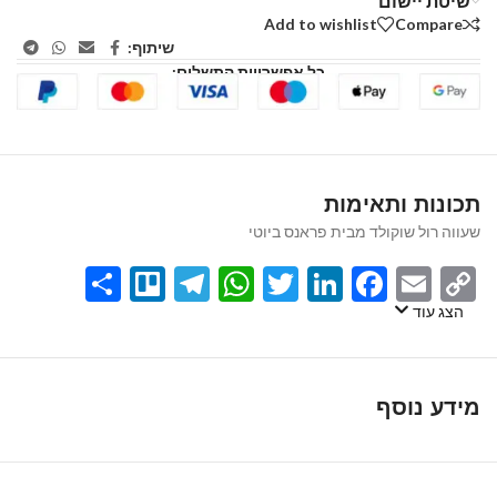
שיטת יישום
Add to wishlist
Compare
שיתוף:
כל אפשרויות התשלום:
תכונות ותאימות
שעווה רול שוקולד מבית פראנס ביוטי
Share
Telegram
Trello
WhatsApp
Twitter
LinkedIn
Facebook
Email
Copy
Link
הצג עוד
מידע נוסף