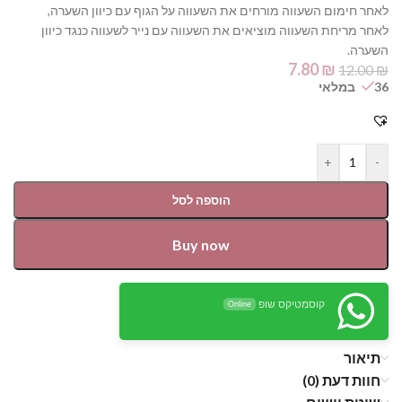
לאחר חימום השעווה מורחים את השעווה על הגוף עם כיוון השערה,
לאחר מריחת השעווה מוציאים את השעווה עם נייר לשעווה כנגד כיוון
השערה.
7.80
₪
12.00
₪
36 במלאי
+
-
הוספה לסל
Buy now
קוסמטיקס שופ
Online
תיאור
חוות דעת (0)