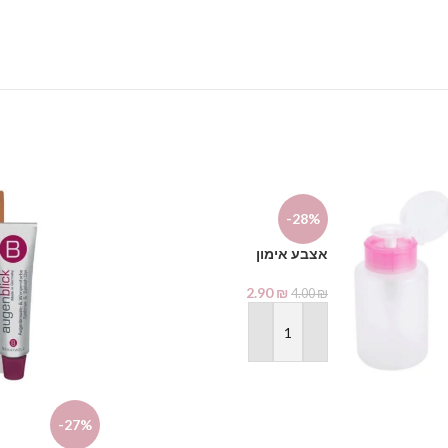
-28%
אצבע אימון
2.90
₪
4.00
₪
הוספה לסל
-27%