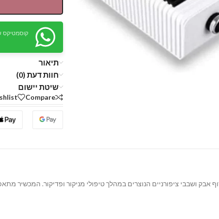
קוסמטיקס ש
תיאור
חוות דעת (0)
שיטת יישום
shlist
Compare
ם איכותי ויעיל מבית Koyo, המיועד לאיסוף אבק ושבבי ציפורניים הנוצרים במהלך טיפולי מניקור ופדיקור.