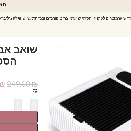
הצט
רי שיער
מוצרים לטיפולי הסרת שיער
מוצרי ציפורניים ובנייה
ראשי שיוף
לק ג'ל/ביי
₪
249.00
₪
+
-