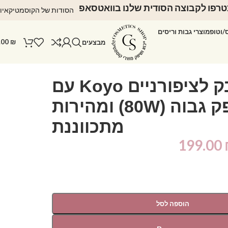
רפו לקבוצה הסודית שלנו בוואטסאפ
הסודות של הקוסמטיקאיו
ס/וטופ
מוצרי גבות וריסים
.00
₪
מבצעים
שואב אבק לציפורניים Koyo עם
הספק גבוה (80W) ומהירות
מתכווננת
199.00
הוספה לסל