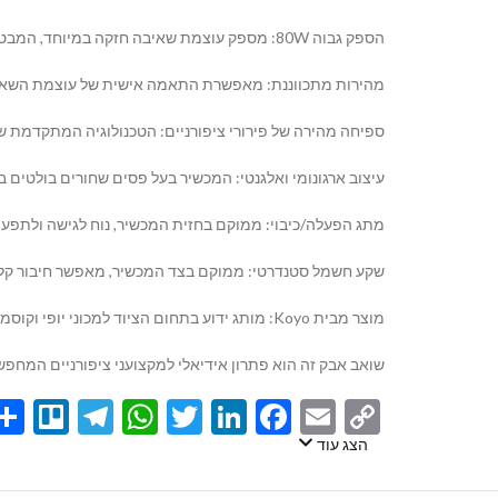
הספק גבוה 80W: מספק עוצמת שאיבה חזקה במיוחד, המבטיחה איסוף מהיר ויעיל של אבק דק ושבבי ציפורניים, ושומרת על סביבת עבודה נקייה ובריאה.
מהירות מתכווננת: מאפשרת התאמה אישית של עוצמת השאיבה 
ספיחה מהירה של פירורי ציפורניים: הטכנולוגיה המתקדמת של 
עיצוב ארגונומי ואלגנטי: המכשיר בעל פסים שחורים בולטים בחל
מתג הפעלה/כיבוי: ממוקם בחזית המכשיר, נוח לגישה ולתפעול
שקע חשמל סטנדרטי: ממוקם בצד המכשיר, מאפשר חיבור קל 
מוצר מבית Koyo: מותג ידוע בתחום הציוד למכוני יופי וקוסמטיקה, המבטיח איכות ואמינות.
שואב אבק זה הוא פתרון אידיאלי למקצועני ציפורניים המחפשים
egram
llo
atsApp
Twitter
LinkedIn
Facebook
Email
Copy
Link
הצג עוד