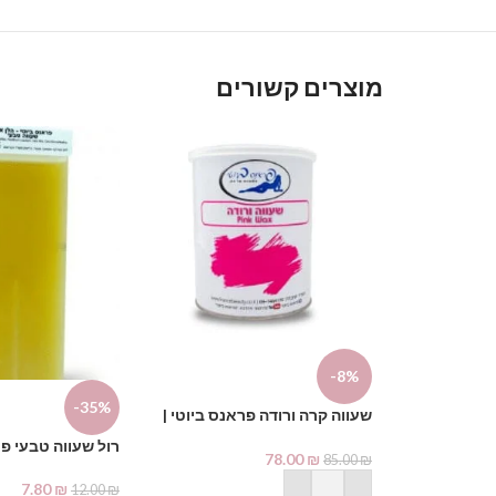
מוצרים קשורים
-8%
-35%
שעווה קרה ורודה פראנס ביוטי |
France Beauty
רול שעווה טבעי פר
78.00
₪
85.00
₪
7.80
₪
12.00
₪