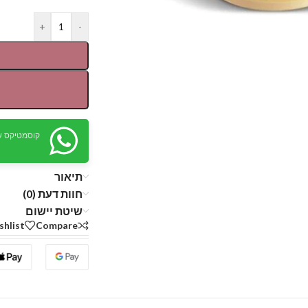
+
-
קוסמטיקס ש
תיאור
חוות דעת (0)
שיטת יישום
shlist
Compare