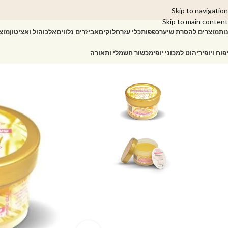
Skip to navigation
Skip to main content
ות
מוצרים להסרת שיער
כפפות
כלי עזר
חלוקים
אביזרים נלווים
אלכוהול ואציטון
מוצ
פוח ויופי
ריהוט למכוני יופי
מכשור חשמלי ותאורה
עמוד הבית
/
חנות
/
מוצרי שעווה
/
שעוות פראנס ביוטי
/