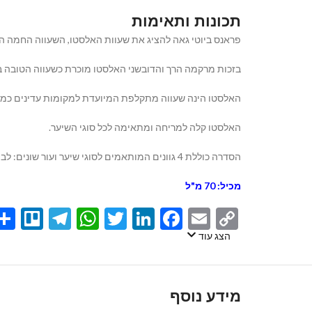
תכונות ותאימות
פראנס ביוטי גאה להציג את שעוות האלסטו, השעווה החמה המו
בזכות מרקמה הרך והדובשני האלסטו מוכרת כשעווה הטובה בי
האלסטו הינה שעווה מתקלפת המיועדת למקומות עדינים כמו 
האלסטו קלה למריחה ומתאימה לכל סוגי השיער.
הסדרה כוללת 4 גוונים המותאמים לסוגי שיער ועור שונים: לבן/ ורוד/דבש וגוון רביעי: שחור המתאים גם לאזורים גדולים בגוף.
מכיל: 70 מ"ל
egram
llo
atsApp
Twitter
LinkedIn
Facebook
Email
Copy
Link
הצג עוד
מידע נוסף