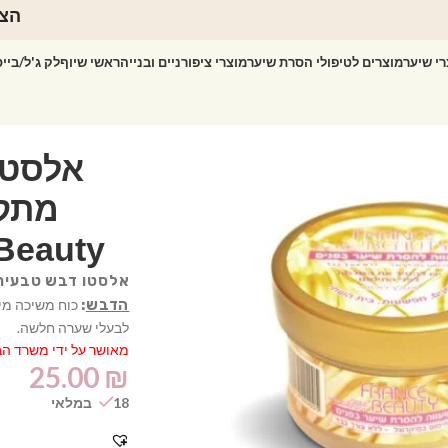
הצט
רי שיער
מוצרים לטיפולי הסרת שיער
מוצרי ציפורניים ובנייה
ראשי שיוף
לק ג'ל/ביי
מתקל
פראנס ביוטי 
אלסטו דבש טבעית
הדבש
:
כוח משיכה מינ
לבעלי שערה חלשה.
מאושר על ידי משרד הב
25.00
₪
18 במלאי