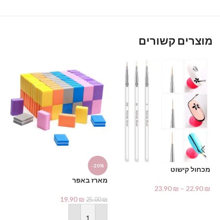
מוצרים קשורים
D
-20%
מכחול קישוט
מארז באפר
בק
23.90
₪
–
22.90
₪
₪
19.90
₪
25.00
₪
בחר אפשרויות