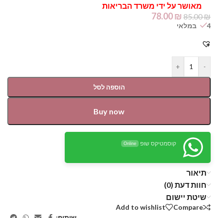
מאושר על ידי משרד הבריאות
78.00
₪
85.00
₪
4 במלאי
+
-
הוספה לסל
Buy now
קוסמטיקס שופ
Online
תיאור
חוות דעת (0)
שיטת יישום
Add to wishlist
Compare
שיתוף: