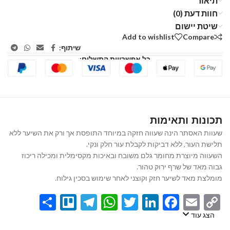
תיאור
חוות דעת (0)
שיטת יישום
Add to wishlist
Compare
שיתוף:
כל אפשרויות התשלום:
תכונות ותאימות
שעוות האסתר הינה שעווה חזקה במיוחד התופסת אך ורק את השיער ללא
תלישת העור, ללא דביקות לקבלת עור חלק ונקי.
השעווה מיוצרת מחומר גלם משובח ובאיכות מקסימלית ומכילה ריכוז
גבוה מאד של שרף ירוק טהור.
מומלצת מאד לשיער חזק וקוצני לאחר שימוש בסכין גילוח.
Share
Telegram
Trello
WhatsApp
Twitter
LinkedIn
Facebook
Email
Copy
Link
הצג עוד