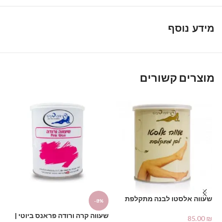
מידע נוסף
מוצרים קשורים
שעווה אלסטו לבנה מתקלפת
-8%
%
800 גרם פראנס ביוטי | France
שעווה קרה ורודה פראנס ביוטי |
שע
Beauty
85.00
₪